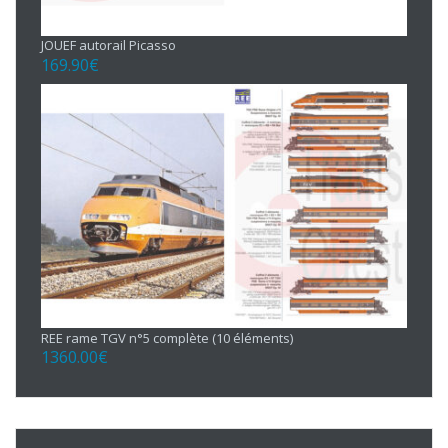
JOUEF autorail Picasso
169.90
€
REE rame TGV n°5 complète (10 éléments)
1360.00
€