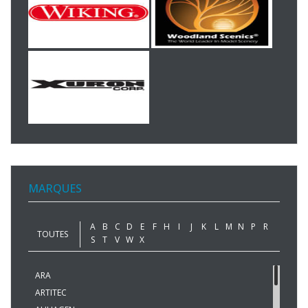
MARQUES
A
B
C
D
E
F
H
I
J
K
L
M
N
P
R
TOUTES
S
T
V
W
X
ARA
ARTITEC