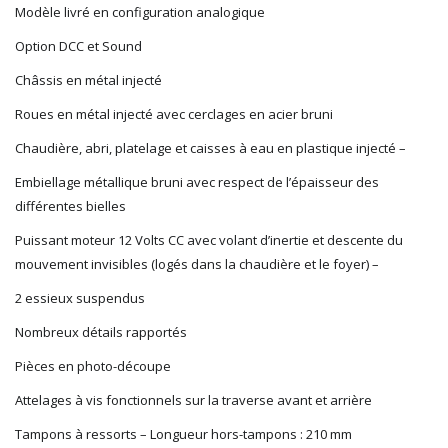
R37
Modèle livré en configuration analogique
REDUTEX
Option DCC et Sound
REE
Châssis en métal injecté
RÉGIONS ET COMPAGNIES
ROCO
Roues en métal injecté avec cerclages en acier bruni
ROTOMAGUS
Chaudière, abri, platelage et caisses à eau en plastique injecté –
ROUTE 87
SAI
Embiellage métallique bruni avec respect de l’épaisseur des
différentes bielles
TAMIYA
TORTOISE
Puissant moteur 12 Volts CC avec volant d’inertie et descente du
TRAINS OUEST
mouvement invisibles (logés dans la chaudière et le foyer) –
Trains-O-Matic
2 essieux suspendus
TRIX
VIESSMANN
Nombreux détails rapportés
WIKING
Pièces en photo-découpe
WOODLAND SCENICS
Attelages à vis fonctionnels sur la traverse avant et arrière
XURON
Tampons à ressorts – Longueur hors-tampons : 210 mm