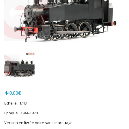
HERKAT
HUMBROL
ITALERI
JOUEF
KOLIBRI
LGB
LS MODELS
MAKETTE
MARLKIN
MKD
NOREV
NOVATEUR MODELES
PECO
449.00
€
PG mini
PIKO
Echelle : 1/43
PN SUD MODELISME
Epoque : 1944-1970
PREISER
Version en livrée noire sans marquage.
PRINCE AUGUST