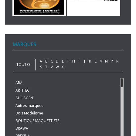
MARQUES
A
B
C
D
E
F
H
I
J
K
L
M
N
P
R
TOUTES
S
T
V
W
X
ARA
ARTITEC
AUHAGEN
Autres marques
Bois Modélisme
BOUTIQUE MAQUETTISTE
BRAWA
BREKINA