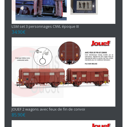
LSM set 3 personnages CIWL époque III
34.90
€
JOUEF 2 wagons avec feux de fin de convoi
85.90
€