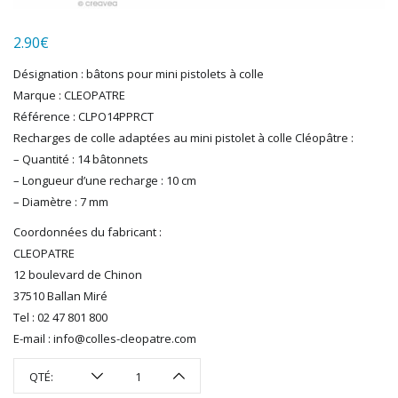
LGB
LS MODELS
2.90
€
MAKETTE
MARLKIN
Désignation : bâtons pour mini pistolets à colle
MKD
Marque : CLEOPATRE
NOREV
Référence : CLPO14PPRCT
NOVATEUR MODELES
Recharges de colle adaptées au mini pistolet à colle Cléopâtre :
PECO
– Quantité : 14 bâtonnets
PG mini
– Longueur d’une recharge : 10 cm
– Diamètre : 7 mm
PIKO
PN SUD MODELISME
Coordonnées du fabricant :
PREISER
CLEOPATRE
PRINCE AUGUST
12 boulevard de Chinon
R37
37510 Ballan Miré
REDUTEX
Tel : 02 47 801 800
REE
E-mail : info@colles-cleopatre.com
RÉGIONS ET COMPAGNIES
QTÉ:
ROCO