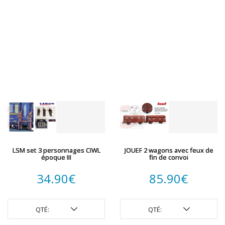
LSM set 3 personnages CIWL
JOUEF 2 wagons avec feux de
époque III
fin de convoi
34.90
€
85.90
€
QTÉ:
QTÉ: