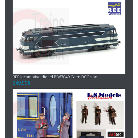
REE locomotive diesel BB67049 Caen DCC-son
349.90
€