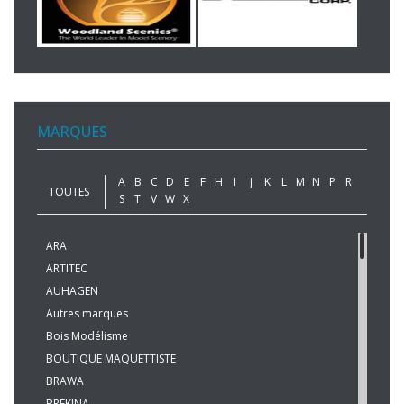
MARQUES
A
B
C
D
E
F
H
I
J
K
L
M
N
P
R
TOUTES
S
T
V
W
X
ARA
ARTITEC
AUHAGEN
Autres marques
Bois Modélisme
BOUTIQUE MAQUETTISTE
BRAWA
BREKINA