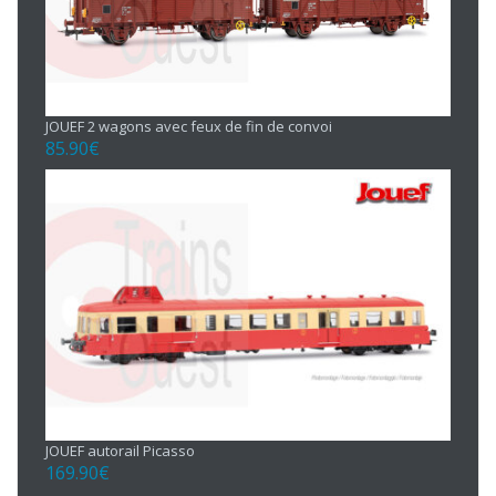
JOUEF 2 wagons avec feux de fin de convoi
85.90
€
JOUEF autorail Picasso
169.90
€