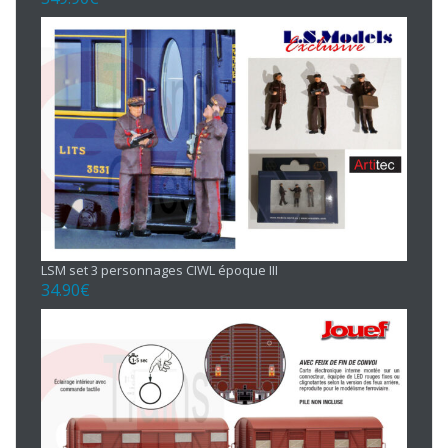
LSM set 3 personnages CIWL époque III
34.90
€