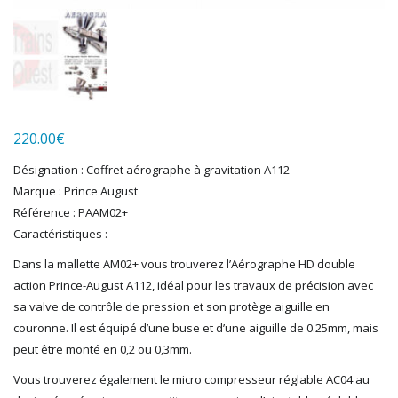
LGB
LS MODELS
MAKETTE
MARLKIN
MKD
NOREV
NOVATEUR MODELES
220.00
€
PECO
Désignation : Coffret aérographe à gravitation A112
PG mini
Marque : Prince August
PIKO
Référence : PAAM02+
PN SUD MODELISME
Caractéristiques :
PREISER
Dans la mallette AM02+ vous trouverez l’Aérographe HD double
PRINCE AUGUST
action Prince-August A112, idéal pour les travaux de précision avec
R37
sa valve de contrôle de pression et son protège aiguille en
REDUTEX
couronne. Il est équipé d’une buse et d’une aiguille de 0.25mm, mais
REE
peut être monté en 0,2 ou 0,3mm.
RÉGIONS ET COMPAGNIES
ROCO
Vous trouverez également le micro compresseur réglable AC04 au