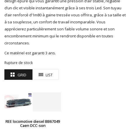
design épuré qui vous garantit une pression d’air stable, réglable
ROTOMAGUS
d’un clic et visible instantanément grâce à ses trois Led. Son tuyau
ROUTE 87
d’air renforcé d’1m80 à gaine tressée vous offrira, grâce à sa taille et
SAI
à sa souplesse, un confort de travail incomparable. Vous
TAMIYA
apprécierez particulièrement son faible volume sonore et son
TORTOISE
encombrement minimum qui le rendront disponible en toutes
TRAINS OUEST
circonstances.
Trains-O-Matic
TRIX
Ce matériel est garanti 3 ans.
VIESSMANN
Rupture de stock
WIKING
WOODLAND SCENICS
GRID
LIST
XURON
REE locomotive diesel BB67049
Caen DCC-son