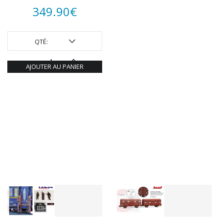
349.90
€
QTÉ:
AJOUTER AU PANIER