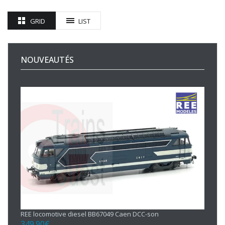
GRID
LIST
NOUVEAUTÉS
REE locomotive diesel BB67049 Caen DCC-son
349.90
€