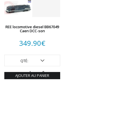
ROTOMAGUS
ROUTE 87
SAI
TAMIYA
REE locomotive diesel BB67049
TORTOISE
Caen DCC-son
TRAINS OUEST
349.90
€
Trains-O-Matic
TRIX
VIESSMANN
QTÉ:
WIKING
WOODLAND SCENICS
AJOUTER AU PANIER
XURON