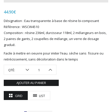
LGB
LS MODELS
44.90
€
MAKETTE
MARLKIN
Désignation : Eau transparente à base de résine bi-composant
MKD
Référence : WSCW4510
NOREV
Composition : résine 236ml, durcisseur 118ml, 2 mélangeurs en bois,
NOVATEUR MODELES
2 paires de gants, 2 coupelles de mélange, un verre de dosage
PECO
gradué.
PG mini
Facile à mettre en oeuvre pour imiter l’eau. sèche sans fissure ou
PIKO
retrécissement, sans décoloration dans le temps
PN SUD MODELISME
PREISER
QTÉ:
PRINCE AUGUST
R37
AJOUTER AU PANIER
REDUTEX
REE
GRID
LIST
RÉGIONS ET COMPAGNIES
ROCO