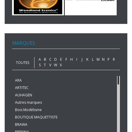
MARQUES
A
B
C
D
E
F
H
I
J
K
L
M
N
P
R
TOUTES
S
T
V
W
X
ARA
ARTITEC
AUHAGEN
Autres marques
Bois Modélisme
BOUTIQUE MAQUETTISTE
BRAWA
BREKINA