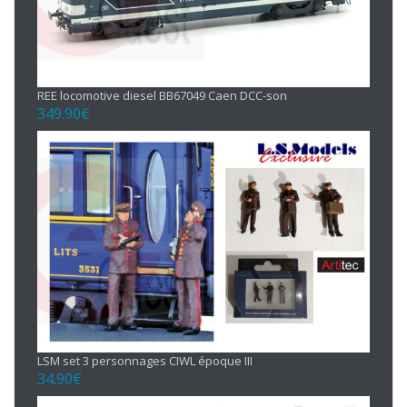
REE locomotive diesel BB67049 Caen DCC-son
349.90
€
LSM set 3 personnages CIWL époque III
34.90
€