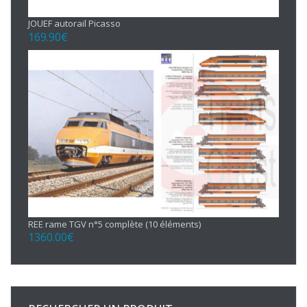
JOUEF autorail Picasso
169.90
€
REE rame TGV n°5 complète (10 éléments)
1360.00
€