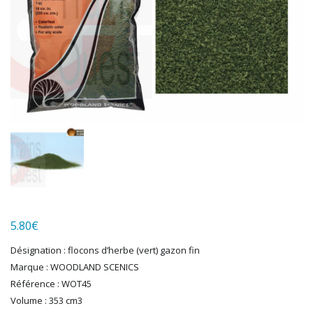
HERKAT
HUMBROL
ITALERI
JOUEF
KOLIBRI
LGB
LS MODELS
MAKETTE
MARLKIN
MKD
NOREV
NOVATEUR MODELES
PECO
5.80
€
PG mini
PIKO
Désignation : flocons d’herbe (vert) gazon fin
PN SUD MODELISME
Marque : WOODLAND SCENICS
PREISER
Référence : WOT45
PRINCE AUGUST
Volume : 353 cm3