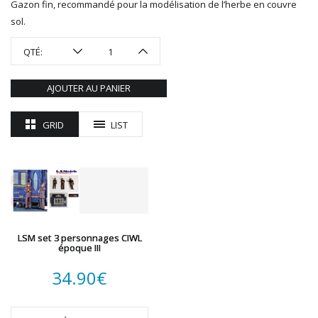
Gazon fin, recommandé pour la modélisation de l’herbe en couvre
R37
sol.
REDUTEX
REE
QTÉ:
RÉGIONS ET COMPAGNIES
ROCO
AJOUTER AU PANIER
ROTOMAGUS
ROUTE 87
GRID
LIST
SAI
TAMIYA
TORTOISE
TRAINS OUEST
Trains-O-Matic
TRIX
VIESSMANN
LSM set 3 personnages CIWL
époque III
WIKING
WOODLAND SCENICS
34.90
€
XURON