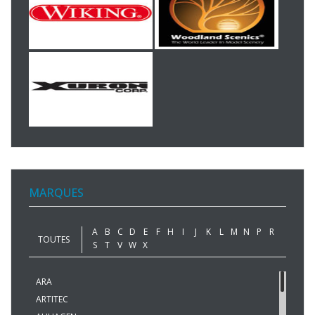
MARQUES
A
B
C
D
E
F
H
I
J
K
L
M
N
P
R
TOUTES
S
T
V
W
X
ARA
ARTITEC