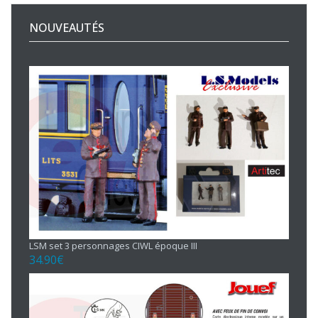
NOUVEAUTÉS
LSM set 3 personnages CIWL époque III
34.90
€