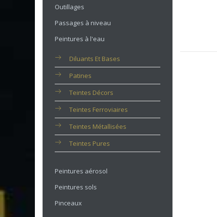
Outillages
Passages à niveau
Peintures à l'eau
Diluants Et Bases
Patines
Teintes Décors
Teintes Ferroviaires
Teintes Métallisées
Teintes Pures
Peintures aérosol
Peintures sols
Pinceaux