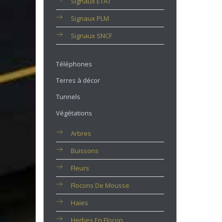
Signaux ETAT
Signaux PLM
Signaux SNCF
Téléphones
Terres à décor
Tunnels
Végétations
Arbres
Buissons
Fleurs
Flocons De Mousse
Haies
Herbes En Flocon