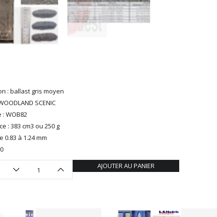
n : ballast gris moyen
 WOODLAND SCENIC
e : WOB82
e : 383 cm3 ou 250 g
de 0.83 à 1.24 mm
H0
AJOUTER AU PANIER