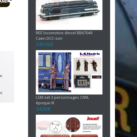
REE locomotive diesel BB67049
Caen DCC-son
349.90
€
LSM set 3 personnages CIWL
époque III
34.90
€