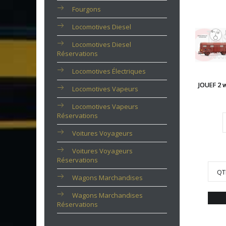
Fourgons
Locomotives Diesel
Locomotives Diesel
Réservations
Locomotives Électriques
JOUEF 2 
Locomotives Vapeurs
Locomotives Vapeurs
Réservations
Voitures Voyageurs
Voitures Voyageurs
Réservations
QT
Wagons Marchandises
Wagons Marchandises
Réservations