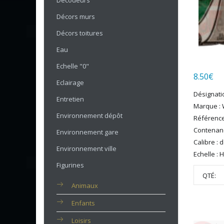
Décodeurs
Décors murs
Décors toitures
Eau
Echelle "0"
8.50
€
Eclairage
Désignatio
Entretien
Marque :
Environnement dépôt
Référenc
Contenanc
Environnement gare
Calibre : 
Environnement ville
Echelle : 
Figurines
QTÉ:
Animaux
Enfants
Loisirs