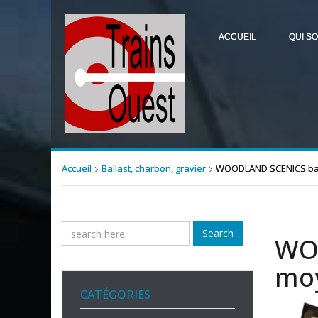
ACCUEIL
QUI S
Accueil
Ballast, charbon, gravier
WOODLAND SCENICS bal
Search
WOO
mo
CATÉGORIES