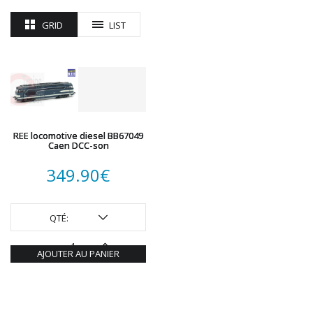
ROTOMAGUS
ROUTE 87
GRID
LIST
SAI
TAMIYA
TORTOISE
TRAINS OUEST
Trains-O-Matic
TRIX
REE locomotive diesel BB67049
VIESSMANN
Caen DCC-son
WIKING
349.90
€
WOODLAND SCENICS
XURON
QTÉ:
AJOUTER AU PANIER