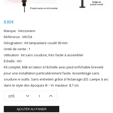
LGB
LS MODELS
MAKETTE
MARLKIN
8.80
€
MKD
Marque : Viessmann
NOREV
Référence : VI6724
NOVATEUR MODELES
Désignation : Kit lampadaire coudé 90 mm
PECO
Unité de vente : 1
PG mini
Utilisation : kit sans soudure, très facile à assembler
PIKO
Échelle : HO
PN SUD MODELISME
Kit complet. Mât en laiton à l’échelle avec pied enfichable breveté
PREISER
pour une installation particulièrement facile. Assemblage sans
PRINCE AUGUST
soudure ni outils. Sans entretien grâce à l’éclairage LED. Lampe à arc
R37
dans le style des époques III – VI. Hauteur: 8,7 cm.
REDUTEX
REE
QTÉ:
RÉGIONS ET COMPAGNIES
ROCO
AJOUTER AU PANIER