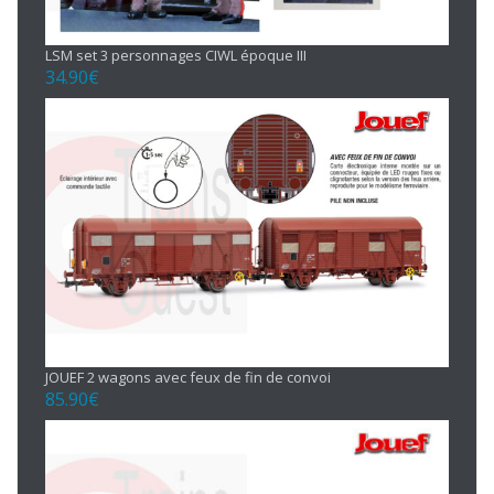
LSM set 3 personnages CIWL époque III
34.90
€
JOUEF 2 wagons avec feux de fin de convoi
85.90
€