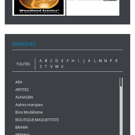
MARQUES
A
B
C
D
E
F
H
I
J
K
L
M
N
P
R
TOUTES
S
T
V
W
X
ARA
ARTITEC
AUHAGEN
Autres marques
Bois Modélisme
BOUTIQUE MAQUETTISTE
BRAWA
BREKINA