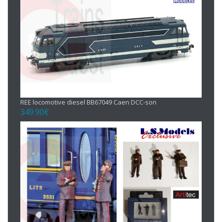
REE locomotive diesel BB67049 Caen DCC-son
349.90
€