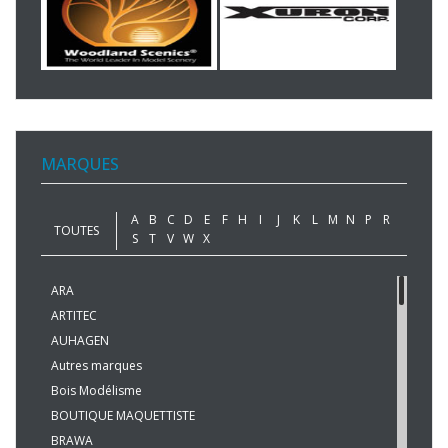
MARQUES
A
B
C
D
E
F
H
I
J
K
L
M
N
P
R
TOUTES
S
T
V
W
X
ARA
ARTITEC
AUHAGEN
Autres marques
Bois Modélisme
BOUTIQUE MAQUETTISTE
BRAWA