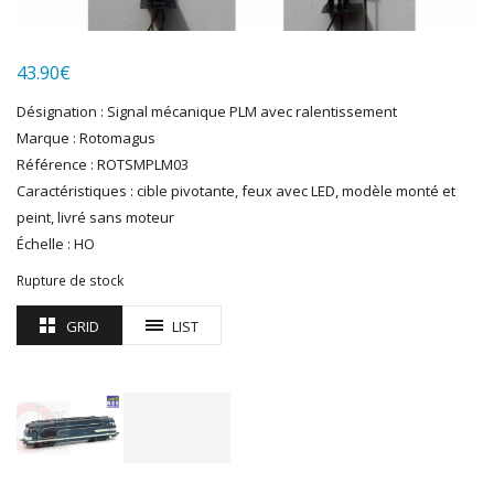
LGB
LS MODELS
43.90
€
MAKETTE
MARLKIN
Désignation : Signal mécanique PLM avec ralentissement
MKD
Marque : Rotomagus
NOREV
Référence : ROTSMPLM03
NOVATEUR MODELES
Caractéristiques : cible pivotante, feux avec LED, modèle monté et
PECO
peint, livré sans moteur
PG mini
Échelle : HO
PIKO
Rupture de stock
PN SUD MODELISME
PREISER
GRID
LIST
PRINCE AUGUST
R37
REDUTEX
REE
RÉGIONS ET COMPAGNIES
ROCO