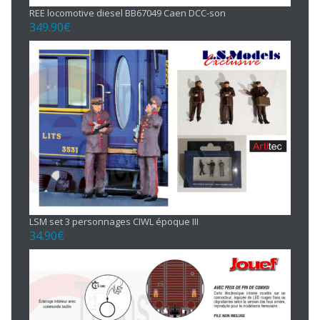
REE locomotive diesel BB67049 Caen DCC-son
349.90
€
LSM set 3 personnages CIWL époque III
34.90
€