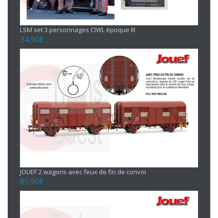
LSM set 3 personnages CIWL époque III
34.90
€
JOUEF 2 wagons avec feux de fin de convoi
85.90
€