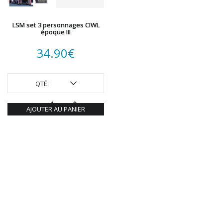
REDUTEX
REE
LSM set 3 personnages CIWL
RÉGIONS ET COMPAGNIES
époque III
ROCO
34.90
€
ROTOMAGUS
ROUTE 87
SAI
QTÉ:
TAMIYA
TORTOISE
AJOUTER AU PANIER
TRAINS OUEST
Trains-O-Matic
TRIX
VIESSMANN
WIKING
WOODLAND SCENICS
XURON