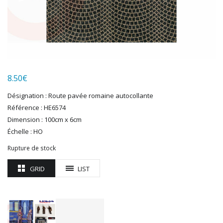
HUMBROL
ITALERI
JOUEF
KOLIBRI
LGB
LS MODELS
8.50
€
MAKETTE
MARLKIN
Désignation : Route pavée romaine autocollante
MKD
Référence : HE6574
NOREV
Dimension : 100cm x 6cm
NOVATEUR MODELES
Échelle : HO
PECO
Rupture de stock
PG mini
PIKO
GRID
LIST
PN SUD MODELISME
PREISER
PRINCE AUGUST
R37