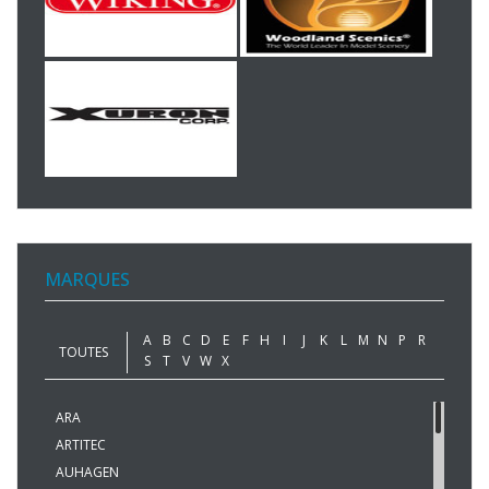
MARQUES
A
B
C
D
E
F
H
I
J
K
L
M
N
P
R
TOUTES
S
T
V
W
X
ARA
ARTITEC
AUHAGEN