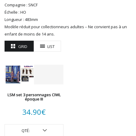
R37
Compagnie : SNCF
REDUTEX
Échelle : HO
REE
Longueur : 483mm
RÉGIONS ET COMPAGNIES
Modèle réduit pour collectionneurs adultes – Ne convient pas à un
ROCO
enfant de moins de 14 ans.
ROTOMAGUS
GRID
LIST
ROUTE 87
SAI
TAMIYA
TORTOISE
TRAINS OUEST
Trains-O-Matic
TRIX
LSM set 3 personnages CIWL
époque III
VIESSMANN
WIKING
34.90
€
WOODLAND SCENICS
XURON
QTÉ: