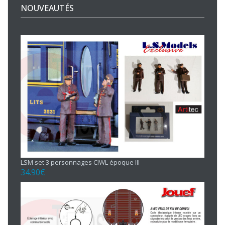
NOUVEAUTÉS
LSM set 3 personnages CIWL époque III
34.90
€