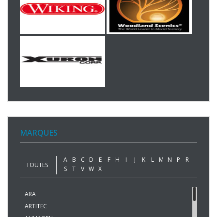
MARQUES
A
B
C
D
E
F
H
I
J
K
L
M
N
P
R
TOUTES
S
T
V
W
X
ARA
ARTITEC