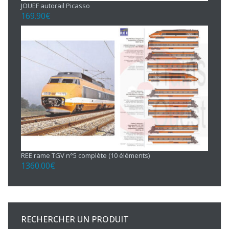
JOUEF autorail Picasso
169.90
€
REE rame TGV n°5 complète (10 éléments)
1360.00
€
RECHERCHER UN PRODUIT