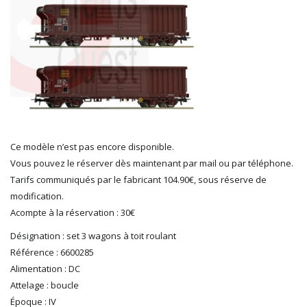
HERKAT
HUMBROL
ITALERI
JOUEF
KOLIBRI
LGB
LS MODELS
MAKETTE
MARLKIN
Ce modèle n’est pas encore disponible.
MKD
Vous pouvez le réserver dès maintenant par mail ou par téléphone.
NOREV
Tarifs communiqués par le fabricant 104.90€, sous réserve de
NOVATEUR MODELES
modification.
PECO
Acompte à la réservation : 30€
PG mini
Désignation : set 3 wagons à toit roulant
PIKO
Référence : 6600285
PN SUD MODELISME
Alimentation : DC
PREISER
Attelage : boucle
PRINCE AUGUST
Époque : IV