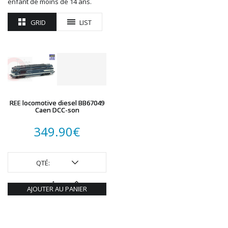
enfant de moins de 14 ans.
ROTOMAGUS
GRID
LIST
ROUTE 87
SAI
TAMIYA
TORTOISE
TRAINS OUEST
Trains-O-Matic
TRIX
REE locomotive diesel BB67049
Caen DCC-son
VIESSMANN
WIKING
349.90
€
WOODLAND SCENICS
XURON
QTÉ:
AJOUTER AU PANIER