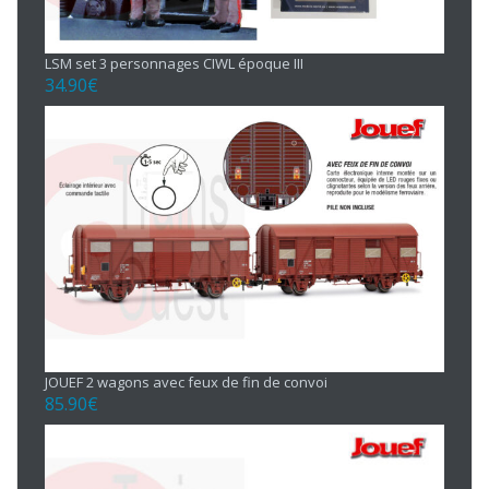
LSM set 3 personnages CIWL époque III
34.90
€
JOUEF 2 wagons avec feux de fin de convoi
85.90
€