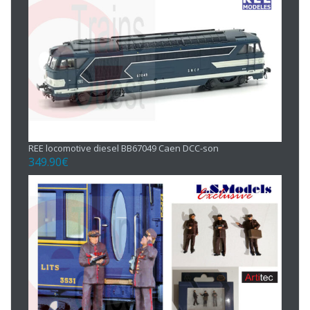
REE locomotive diesel BB67049 Caen DCC-son
349.90
€