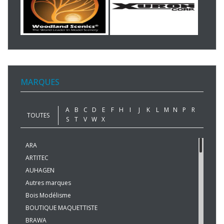
MARQUES
A
B
C
D
E
F
H
I
J
K
L
M
N
P
R
TOUTES
S
T
V
W
X
ARA
ARTITEC
AUHAGEN
Autres marques
Bois Modélisme
BOUTIQUE MAQUETTISTE
BRAWA