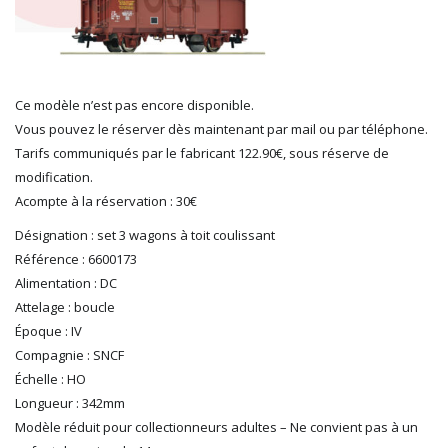
LGB
LS MODELS
MAKETTE
MARLKIN
Ce modèle n’est pas encore disponible.
MKD
Vous pouvez le réserver dès maintenant par mail ou par téléphone.
NOREV
Tarifs communiqués par le fabricant 122.90€, sous réserve de
NOVATEUR MODELES
modification.
PECO
Acompte à la réservation : 30€
PG mini
Désignation : set 3 wagons à toit coulissant
PIKO
Référence : 6600173
PN SUD MODELISME
Alimentation : DC
PREISER
Attelage : boucle
PRINCE AUGUST
Époque : IV
R37
Compagnie : SNCF
REDUTEX
Échelle : HO
REE
Longueur : 342mm
RÉGIONS ET COMPAGNIES
Modèle réduit pour collectionneurs adultes – Ne convient pas à un
ROCO