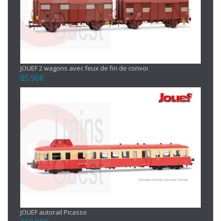
JOUEF 2 wagons avec feux de fin de convoi
85.90
€
JOUEF autorail Picasso