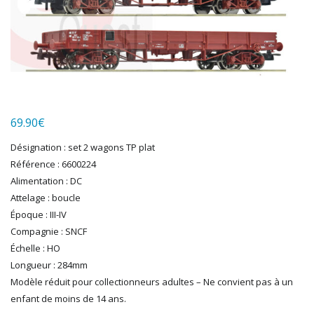
HERKAT
HUMBROL
ITALERI
JOUEF
KOLIBRI
LGB
LS MODELS
69.90
€
MAKETTE
MARLKIN
Désignation : set 2 wagons TP plat
MKD
Référence : 6600224
NOREV
Alimentation : DC
NOVATEUR MODELES
Attelage : boucle
PECO
Époque : III-IV
PG mini
Compagnie : SNCF
Échelle : HO
PIKO
Longueur : 284mm
PN SUD MODELISME
Modèle réduit pour collectionneurs adultes – Ne convient pas à un
PREISER
enfant de moins de 14 ans.
PRINCE AUGUST