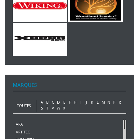
MARQUES
A
B
C
D
E
F
H
I
J
K
L
M
N
P
R
TOUTES
S
T
V
W
X
ARA
ARTITEC