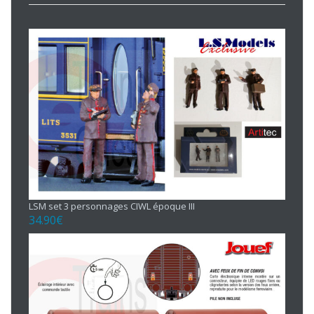
LSM set 3 personnages CIWL époque III
34.90
€