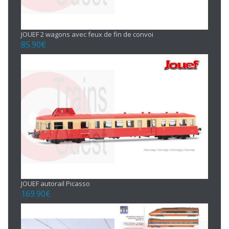
JOUEF 2 wagons avec feux de fin de convoi
85.90
€
JOUEF autorail Picasso
169.90
€