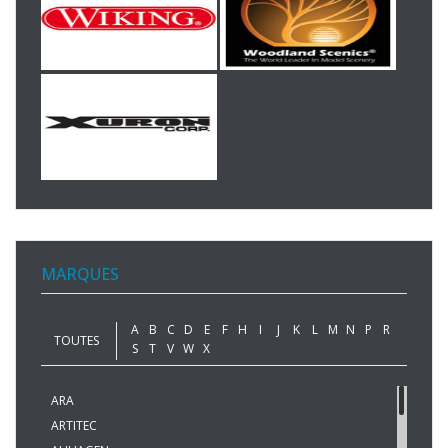
MARQUES
A
B
C
D
E
F
H
I
J
K
L
M
N
P
R
TOUTES
S
T
V
W
X
ARA
ARTITEC