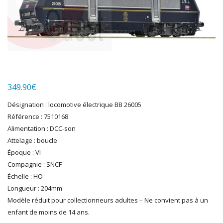
HERKAT
HUMBROL
ITALERI
JOUEF
KOLIBRI
LGB
LS MODELS
349.90
€
MAKETTE
MARLKIN
Désignation : locomotive électrique BB 26005
MKD
Référence : 7510168
NOREV
Alimentation : DCC-son
NOVATEUR MODELES
Attelage : boucle
PECO
Époque : VI
PG mini
Compagnie : SNCF
Échelle : HO
PIKO
Longueur : 204mm
PN SUD MODELISME
Modèle réduit pour collectionneurs adultes – Ne convient pas à un
PREISER
enfant de moins de 14 ans.
PRINCE AUGUST