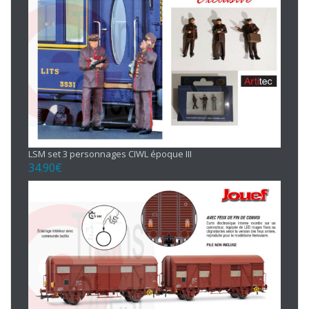
LSM set 3 personnages CIWL époque III
34.90
€