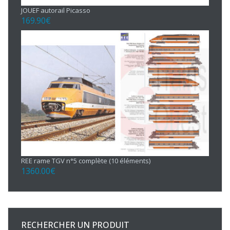
JOUEF autorail Picasso
169.90
€
REE rame TGV n°5 complète (10 éléments)
1360.00
€
RECHERCHER UN PRODUIT