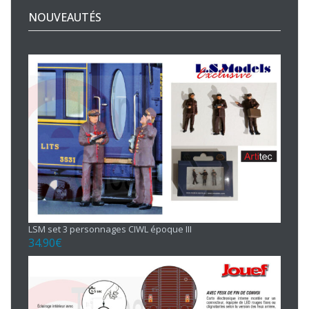
NOUVEAUTÉS
LSM set 3 personnages CIWL époque III
34.90
€