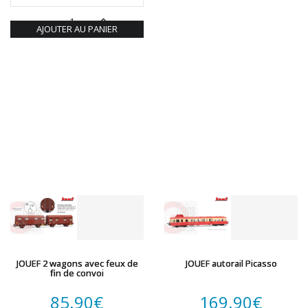
AJOUTER AU PANIER
JOUEF 2 wagons avec feux de
JOUEF autorail Picasso
fin de convoi
85.90
€
169.90
€