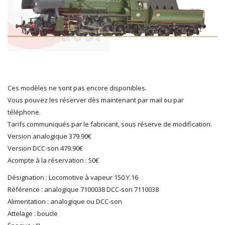
HERKAT
HUMBROL
ITALERI
JOUEF
KOLIBRI
LGB
LS MODELS
Ces modèles ne sont pas encore disponibles.
MAKETTE
Vous pouvez les réserver dès maintenant par mail ou par
MARLKIN
téléphone.
MKD
Tarifs communiqués par le fabricant, sous réserve de modification.
NOREV
Version analogique 379.90€
NOVATEUR MODELES
Version DCC-son 479.90€
PECO
Acompte à la réservation : 50€
PG mini
Désignation :
Locomotive à vapeur 150.Y.16
PIKO
Référence : analogique 7100038 DCC-son 7110038
PN SUD MODELISME
Alimentation : analogique ou DCC-son
PREISER
Attelage : boucle
PRINCE AUGUST