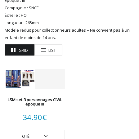
Époque : III
R37
Compagnie : SNCF
REDUTEX
Échelle : HO
REE
Longueur : 265mm
RÉGIONS ET COMPAGNIES
Modèle réduit pour collectionneurs adultes – Ne convient pas à un
ROCO
enfant de moins de 14 ans.
ROTOMAGUS
ROUTE 87
GRID
LIST
SAI
TAMIYA
TORTOISE
TRAINS OUEST
Trains-O-Matic
TRIX
LSM set 3 personnages CIWL
VIESSMANN
époque III
WIKING
34.90
€
WOODLAND SCENICS
XURON
QTÉ: