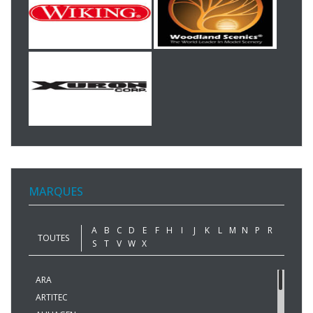
MARQUES
A
B
C
D
E
F
H
I
J
K
L
M
N
P
R
TOUTES
S
T
V
W
X
ARA
ARTITEC