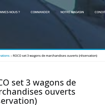
OMMES-NOUS ?
COMMANDER
NOTRE MAGASIN
CONDI
ations
ROCO set 3 wagons de marchandises ouverts (réservation)
O set 3 wagons de
chandises ouverts
servation)