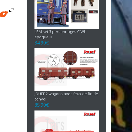
LSM set 3 personnages CIWL
époque III
34.90
€
JOUEF 2 wagons avec feux de fin de
convoi
85.90
€