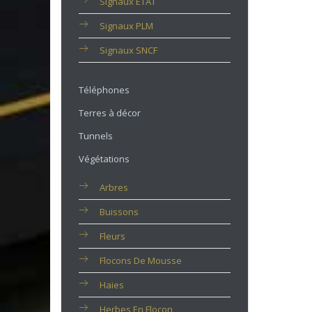
Signaux ETAT
Signaux PLM
Signaux SNCF
Téléphones
Terres à décor
Tunnels
Végétations
Arbres
Buissons
Fleurs
Flocons De Mousse
Haies
Herbes En Flocon