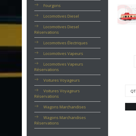
Fourgons
Locomotives Diesel
Locomotives Diesel
Réservations
Locomotives Électriques
Locomotives Vapeurs
Locomotives Vapeurs
Réservations
Voitures Voyageurs
Voitures Voyageurs
QT
Réservations
Wagons Marchandises
Wagons Marchandises
Réservations