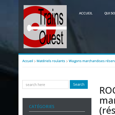
ACCUEIL
QUI S
Accueil
Matériels roulants
Wagons marchandises réserv
Search
ROC
mar
CATÉGORIES
(ré