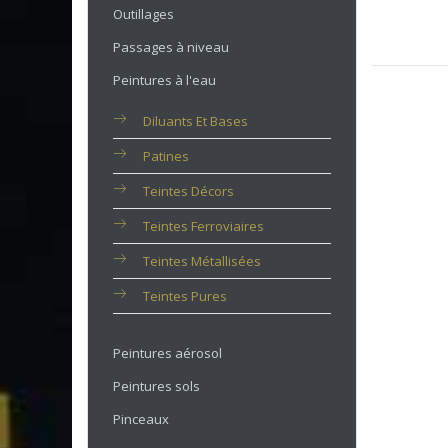
Outillages
Passages à niveau
Peintures à l'eau
Diluants Et Bases
Patines
Teintes Décors
Teintes Ferroviaires
Teintes Métallisées
Teintes Pures
Peintures aérosol
Peintures sols
Pinceaux