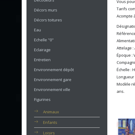
Décodeurs
Vous pouv
Tarifs co
Décors murs
Acompte à 
Décors toitures
Désignati
Eau
Référence
Echelle "0"
Alimentati
Attelage :
Eclairage
Époque : V
Entretien
Compagni
Environnement dépôt
Échelle : 
Longueur
Environnement gare
Modèle ré
Environnement ville
ans.
Figurines
Animaux
Enfants
Loisirs