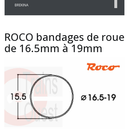
BREKINA
BUSCH
CHREZO
CLEOPATRE
ROCO bandages de roue
DECAPOD
DISQUE ROUGE
de 16.5mm à 19mm
EPM
ESU
EVERGREEN
FALLER
FLEISCHMANN
HAXO-3D
HEKI
HERKAT
HUMBROL
ITALERI
JOUEF
KOLIBRI