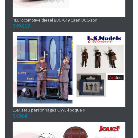
REE locomotive diesel BB67049 Caen DCC-son
349.90
€
LSM set 3 personnages CIWL époque III
34.90
€