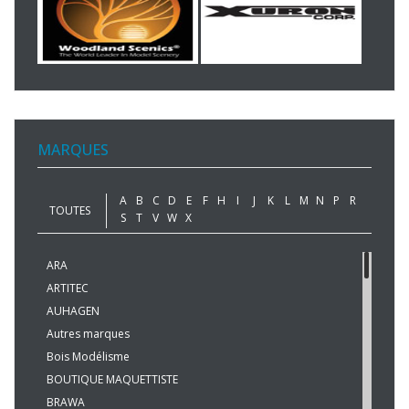
MARQUES
A
B
C
D
E
F
H
I
J
K
L
M
N
P
R
TOUTES
S
T
V
W
X
ARA
ARTITEC
AUHAGEN
Autres marques
Bois Modélisme
BOUTIQUE MAQUETTISTE
BRAWA