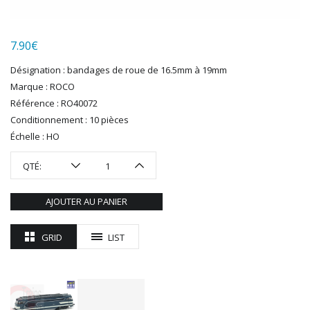
LGB
LS MODELS
7.90
€
MAKETTE
MARLKIN
Désignation : bandages de roue de 16.5mm à 19mm
MKD
Marque : ROCO
NOREV
Référence : RO40072
NOVATEUR MODELES
Conditionnement : 10 pièces
PECO
Échelle : HO
PG mini
QTÉ:
PIKO
PN SUD MODELISME
AJOUTER AU PANIER
PREISER
PRINCE AUGUST
GRID
LIST
R37
REDUTEX
REE
RÉGIONS ET COMPAGNIES
ROCO