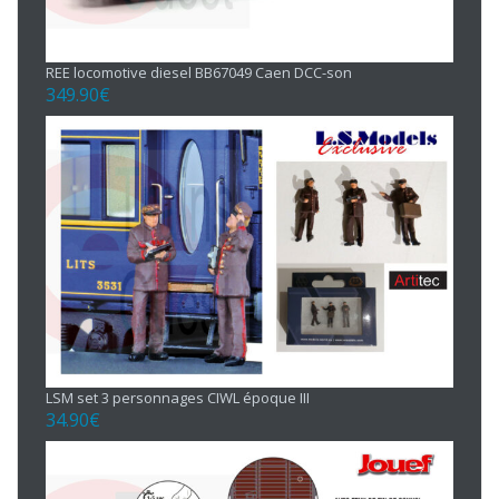
REE locomotive diesel BB67049 Caen DCC-son
349.90
€
LSM set 3 personnages CIWL époque III
34.90
€