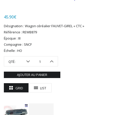
LGB
LS MODELS
45.90
€
MAKETTE
MARLKIN
Désignation : Wagon céréalier FAUVET-GIREL « CTC »
MKD
Référence : REWB879
NOREV
Époque : III
NOVATEUR MODELES
Compagnie : SNCF
PECO
Échelle : HO
PG mini
QTÉ:
PIKO
PN SUD MODELISME
AJOUTER AU PANIER
PREISER
PRINCE AUGUST
GRID
LIST
R37
REDUTEX
REE
RÉGIONS ET COMPAGNIES
ROCO