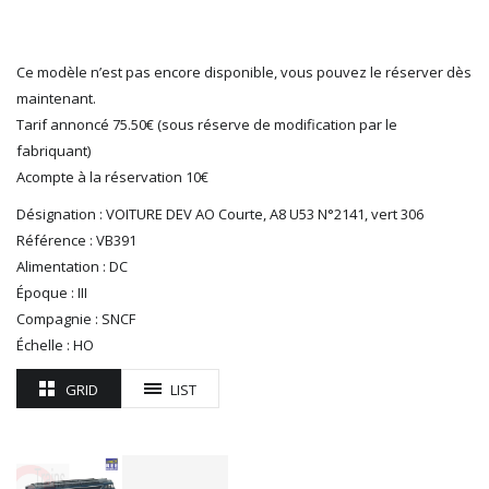
LGB
LS MODELS
Ce modèle n’est pas encore disponible, vous pouvez le réserver dès
MAKETTE
maintenant.
MARLKIN
Tarif annoncé 75.50€ (sous réserve de modification par le
MKD
fabriquant)
NOREV
Acompte à la réservation 10€
NOVATEUR MODELES
PECO
Désignation : VOITURE DEV AO Courte, A8 U53 N°2141, vert 306
Référence : VB391
PG mini
Alimentation : DC
PIKO
Époque : III
PN SUD MODELISME
Compagnie : SNCF
PREISER
Échelle : HO
PRINCE AUGUST
R37
GRID
LIST
REDUTEX
REE
RÉGIONS ET COMPAGNIES
ROCO