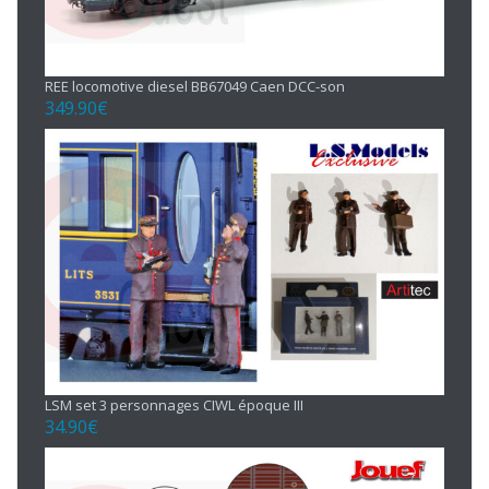
REE locomotive diesel BB67049 Caen DCC-son
349.90
€
LSM set 3 personnages CIWL époque III
34.90
€