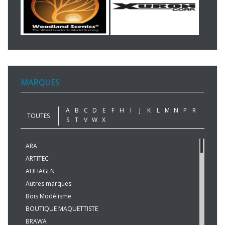
MARQUES
A
B
C
D
E
F
H
I
J
K
L
M
N
P
R
TOUTES
S
T
V
W
X
ARA
ARTITEC
AUHAGEN
Autres marques
Bois Modélisme
BOUTIQUE MAQUETTISTE
BRAWA