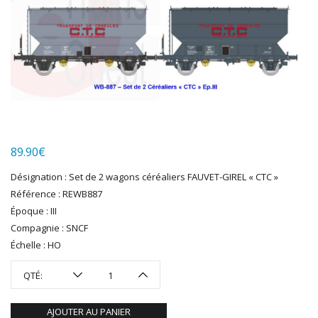
HERKAT
HUMBROL
ITALERI
JOUEF
KOLIBRI
LGB
LS MODELS
MAKETTE
MARLKIN
89.90
€
MKD
Désignation : Set de 2 wagons céréaliers FAUVET-GIREL « CTC »
NOREV
Référence : REWB887
NOVATEUR MODELES
Époque : III
PECO
Compagnie : SNCF
PG mini
Échelle : HO
PIKO
PN SUD MODELISME
QTÉ:
PREISER
PRINCE AUGUST
AJOUTER AU PANIER