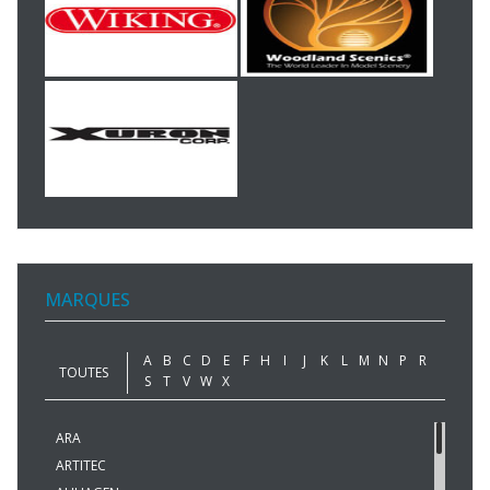
MARQUES
A
B
C
D
E
F
H
I
J
K
L
M
N
P
R
TOUTES
S
T
V
W
X
ARA
ARTITEC