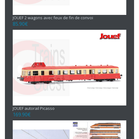
JOUEF 2 wagons avec feux de fin de convoi
85.90
€
JOUEF autorail Picasso
169.90
€