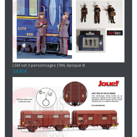
LSM set 3 personnages CIWL époque III
34.90
€