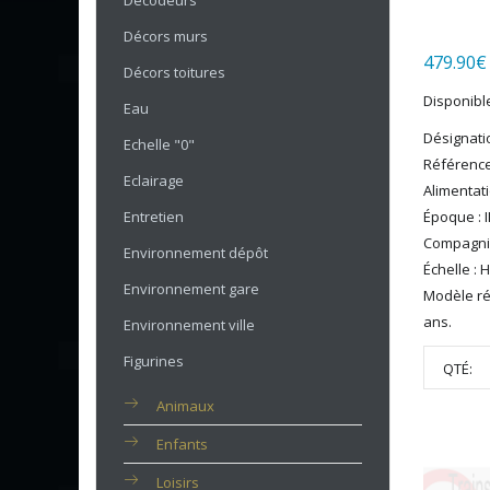
Décodeurs
Décors murs
479.90
€
Décors toitures
Disponib
Eau
Désignati
Echelle "0"
Référenc
Eclairage
Alimentat
Entretien
Époque : II
Compagni
Environnement dépôt
Échelle : 
Environnement gare
Modèle ré
ans.
Environnement ville
Figurines
QTÉ:
Animaux
Enfants
Loisirs