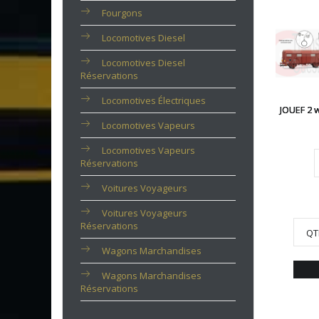
Fourgons
Locomotives Diesel
Locomotives Diesel
Réservations
Locomotives Électriques
JOUEF 2 
Locomotives Vapeurs
Locomotives Vapeurs
Réservations
Voitures Voyageurs
Voitures Voyageurs
Réservations
QT
Wagons Marchandises
Wagons Marchandises
Réservations