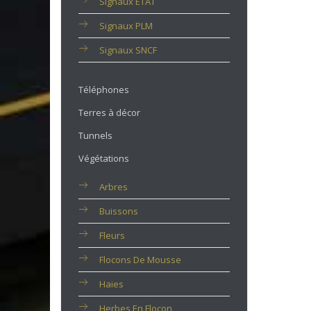
Signaux ETAT
Signaux PLM
Signaux SNCF
Téléphones
Terres à décor
Tunnels
Végétations
Arbres
Buissons
Fleurs
Flocons De Mousse
Haies
Herbes En Flocon