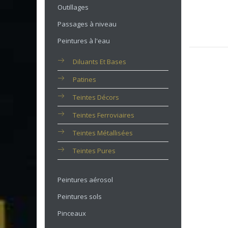
Outillages
Passages à niveau
Peintures à l'eau
Diluants Et Bases
Patines
Teintes Décors
Teintes Ferroviaires
Teintes Métallisées
Teintes Pures
Peintures aérosol
Peintures sols
Pinceaux