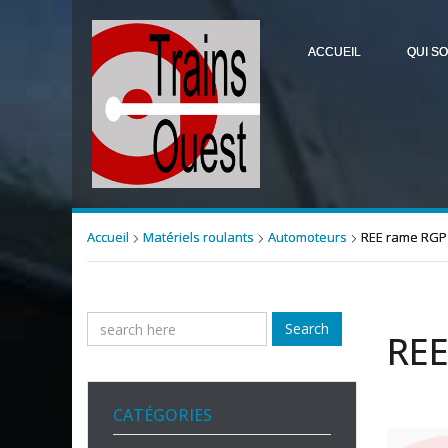
ACCUEIL
QUI S
Accueil
Matériels roulants
Automoteurs
REE rame RGP
Search
REE
CATÉGORIES