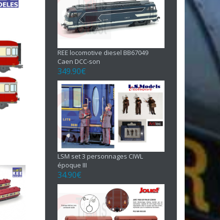
REE locomotive diesel BB67049
Caen DCC-son
349.90
€
LSM set 3 personnages CIWL
époque III
34.90
€