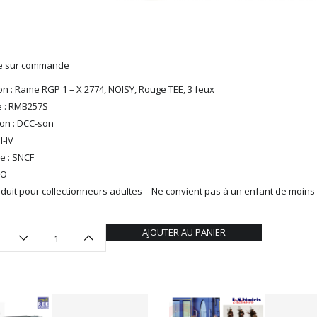
le sur commande
on : Rame RGP 1 – X 2774, NOISY, Rouge TEE, 3 feux
e : RMB257S
ion : DCC-son
I-IV
e : SNCF
HO
duit pour collectionneurs adultes – Ne convient pas à un enfant de moins
AJOUTER AU PANIER