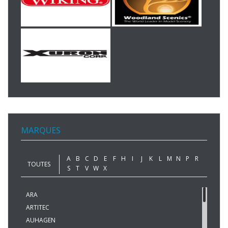
MARQUES
A
B
C
D
E
F
H
I
J
K
L
M
N
P
R
TOUTES
S
T
V
W
X
ARA
ARTITEC
AUHAGEN