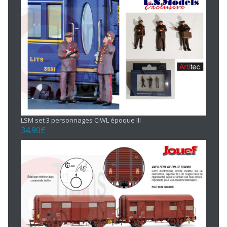
LSM set 3 personnages CIWL époque III
34.90
€