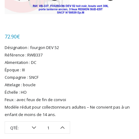
HUMBROL
ITALERI
JOUEF
KOLIBRI
LGB
72.90
€
LS MODELS
Désignation : fourgon DEV 52
MAKETTE
Référence : RWB337
MARLKIN
Alimentation : DC
MKD
Époque : III
NOREV
Compagnie : SNCF
NOVATEUR MODELES
Attelage : boucle
PECO
Échelle : HO
PG mini
Feux : avec feux de fin de convoi
PIKO
Modèle réduit pour collectionneurs adultes – Ne convient pas à un
PN SUD MODELISME
enfant de moins de 14 ans.
PREISER
PRINCE AUGUST
QTÉ:
R37