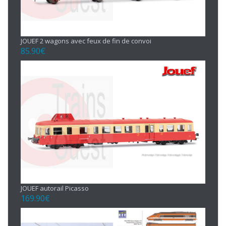
JOUEF 2 wagons avec feux de fin de convoi
85.90
€
JOUEF autorail Picasso
169.90
€