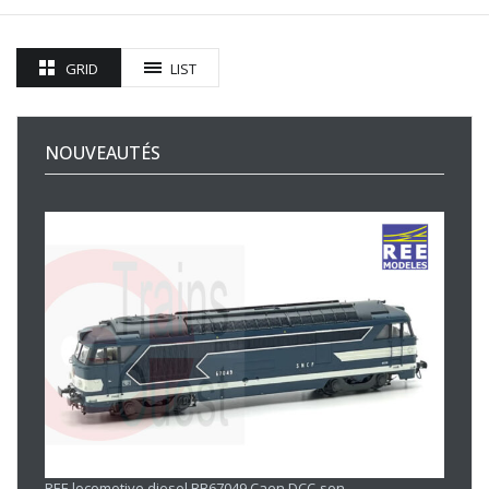
GRID
LIST
NOUVEAUTÉS
REE locomotive diesel BB67049 Caen DCC-son