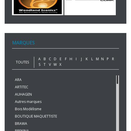
MARQUES
A
B
C
D
E
F
H
I
J
K
L
M
N
P
R
TOUTES
S
T
V
W
X
ARA
ARTITEC
AUHAGEN
Autres marques
Bois Modélisme
BOUTIQUE MAQUETTISTE
BRAWA
BREKINA