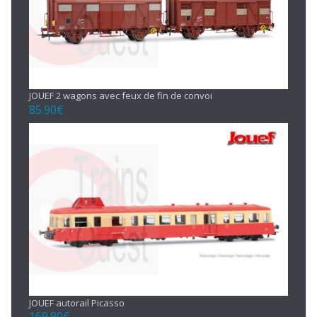
JOUEF 2 wagons avec feux de fin de convoi
85.90
€
JOUEF autorail Picasso
169.90
€