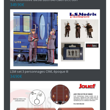
349.90
€
LSM set 3 personnages CIWL époque III
34.90
€