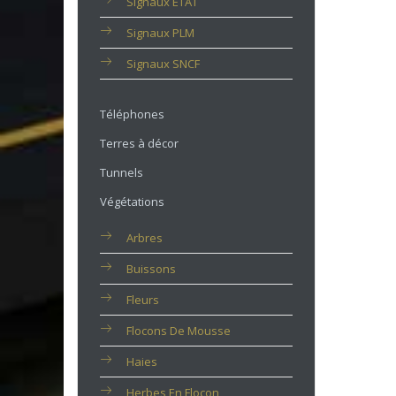
Signaux ETAT
Signaux PLM
Signaux SNCF
Téléphones
Terres à décor
Tunnels
Végétations
Arbres
Buissons
Fleurs
Flocons De Mousse
Haies
Herbes En Flocon