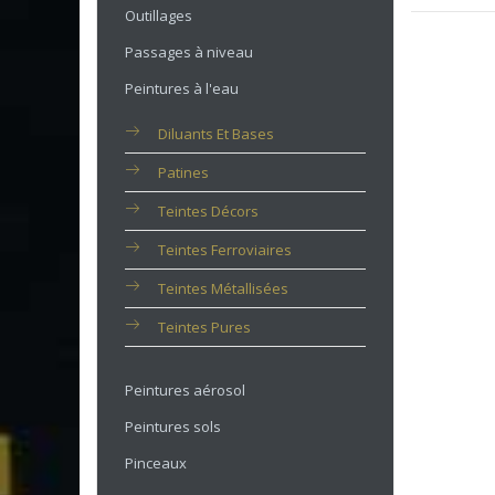
Outillages
Passages à niveau
Peintures à l'eau
Diluants Et Bases
Patines
Teintes Décors
Teintes Ferroviaires
Teintes Métallisées
Teintes Pures
Peintures aérosol
Peintures sols
Pinceaux