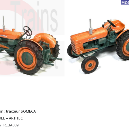
on : tracteur SOMECA
REE – ARTITEC
 : REBA009