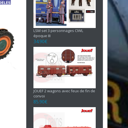
LSM set 3 personnages CIWL
époque III
34.90
€
JOUEF 2 wagons avec feux de fin de
convoi
85.90
€