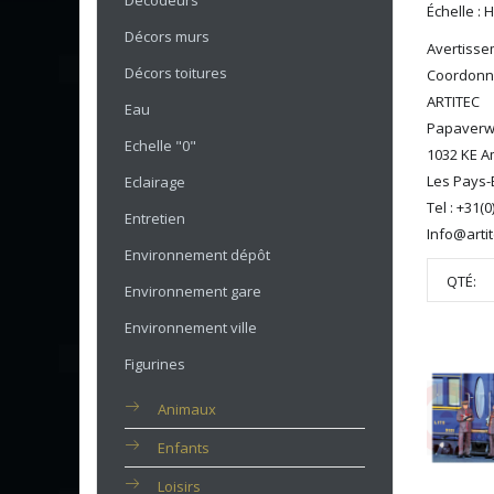
Décodeurs
Échelle : 
Décors murs
Avertissem
Décors toitures
Coordonné
ARTITEC
Eau
Papaverw
Echelle "0"
1032 KE 
Les Pays-
Eclairage
Tel : +31(
Entretien
Info@artit
Environnement dépôt
QTÉ:
Environnement gare
Environnement ville
Figurines
Animaux
Enfants
Loisirs