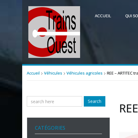
ACCUEIL
QUI S
Accueil
Véhicules
Véhicules agricoles
REE – ARTITEC t
Search
REE
CATÉGORIES