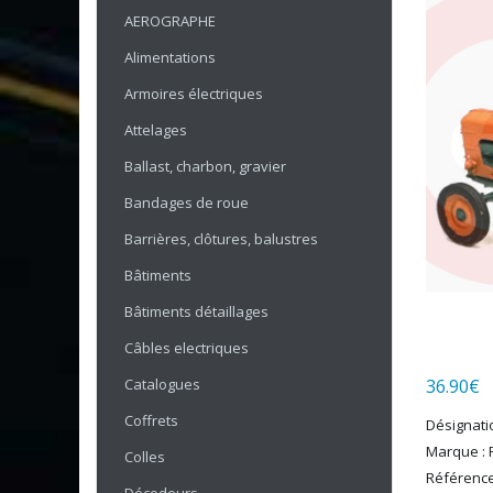
AEROGRAPHE
Alimentations
Armoires électriques
Attelages
Ballast, charbon, gravier
Bandages de roue
Barrières, clôtures, balustres
Bâtiments
Bâtiments détaillages
Câbles electriques
Catalogues
36.90
€
Coffrets
Désignati
Marque : 
Colles
Référence