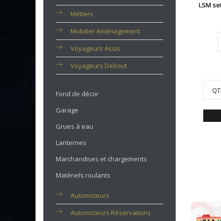
LSM se
Métiers
Mobilier Aménagement
Voyageurs Assis
Voyageurs Debout
QT
Fond de décor
Garage
Grues à eau
Lanternes
Marchandises et chargements
Matériels roulants
Automoteurs
Automoteurs Réservations