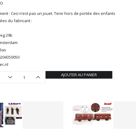
HO
ent : Ceci n’est pas un jouet. Tenir hors de portée des enfants
es du fabricant :
eg 29b
Amsterdam
Bas
0)204350050
ec.nl
AJOUTER AU PANIER