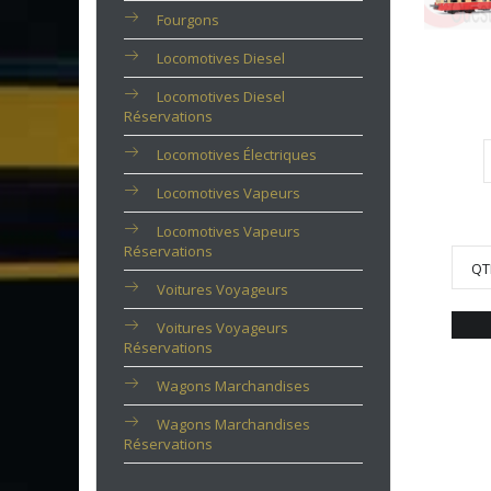
Fourgons
Locomotives Diesel
Locomotives Diesel
Réservations
Locomotives Électriques
Locomotives Vapeurs
Locomotives Vapeurs
Réservations
QT
Voitures Voyageurs
Voitures Voyageurs
Réservations
Wagons Marchandises
Wagons Marchandises
Réservations