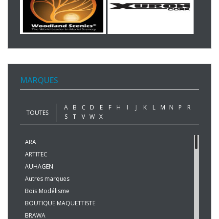
MARQUES
A
B
C
D
E
F
H
I
J
K
L
M
N
P
R
TOUTES
S
T
V
W
X
ARA
ARTITEC
AUHAGEN
Autres marques
Bois Modélisme
BOUTIQUE MAQUETTISTE
BRAWA