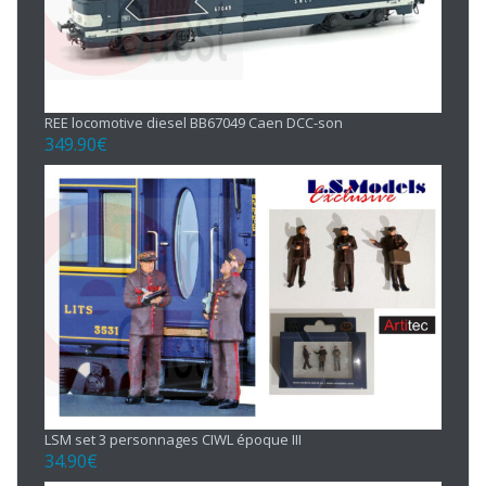
REE locomotive diesel BB67049 Caen DCC-son
349.90
€
LSM set 3 personnages CIWL époque III
34.90
€