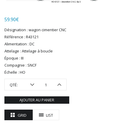
LGB
LS MODELS
59.90
€
MAKETTE
MARLKIN
Désignation : wagon cimentier CNC
MKD
Référence : R43121
NOREV
Alimentation : DC
NOVATEUR MODELES
Attelage : Attelage à boucle
PECO
Époque : III
PG mini
Compagnie : SNCF
Échelle : HO
PIKO
PN SUD MODELISME
QTÉ:
PREISER
PRINCE AUGUST
AJOUTER AU PANIER
R37
REDUTEX
GRID
LIST
REE
RÉGIONS ET COMPAGNIES
ROCO