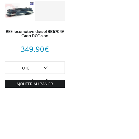
ROTOMAGUS
ROUTE 87
SAI
TAMIYA
REE locomotive diesel BB67049
Caen DCC-son
TORTOISE
TRAINS OUEST
349.90
€
Trains-O-Matic
TRIX
QTÉ:
VIESSMANN
WIKING
AJOUTER AU PANIER
WOODLAND SCENICS
XURON