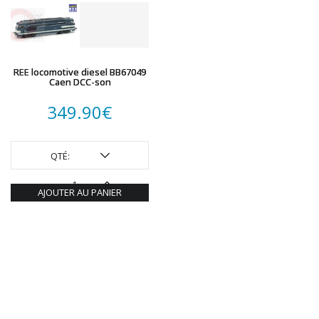
ROTOMAGUS
ROUTE 87
SAI
TAMIYA
REE locomotive diesel BB67049
Caen DCC-son
TORTOISE
TRAINS OUEST
349.90
€
Trains-O-Matic
TRIX
QTÉ:
VIESSMANN
WIKING
AJOUTER AU PANIER
WOODLAND SCENICS
XURON