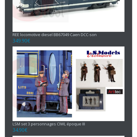
REE locomotive diesel BB67049 Caen DCC-son
349.90
€
LSM set 3 personnages CIWL époque III
34.90
€