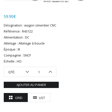
LGB
LS MODELS
59.90
€
MAKETTE
MARLKIN
Désignation : wagon cimentier CNC
MKD
Référence : R43122
NOREV
Alimentation : DC
NOVATEUR MODELES
Attelage : Attelage à boucle
PECO
Époque : III
PG mini
Compagnie : SNCF
Échelle : HO
PIKO
PN SUD MODELISME
QTÉ:
PREISER
PRINCE AUGUST
AJOUTER AU PANIER
R37
REDUTEX
GRID
LIST
REE
RÉGIONS ET COMPAGNIES
ROCO