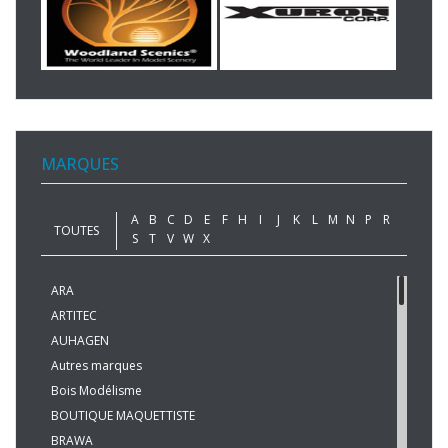
MARQUES
A
B
C
D
E
F
H
I
J
K
L
M
N
P
R
TOUTES
S
T
V
W
X
ARA
ARTITEC
AUHAGEN
Autres marques
Bois Modélisme
BOUTIQUE MAQUETTISTE
BRAWA