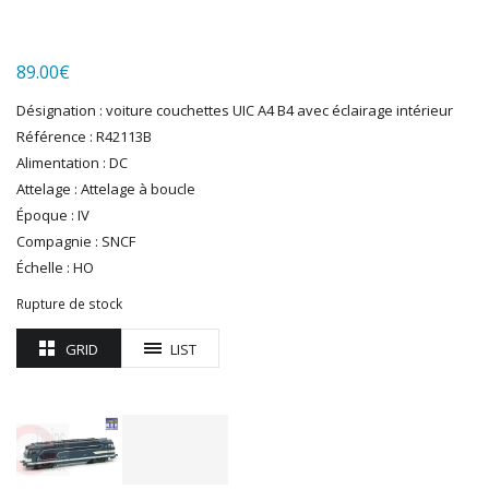
LGB
LS MODELS
89.00
€
MAKETTE
MARLKIN
Désignation : voiture couchettes UIC A4 B4 avec éclairage intérieur
MKD
Référence : R42113B
NOREV
Alimentation : DC
NOVATEUR MODELES
Attelage : Attelage à boucle
PECO
Époque : IV
PG mini
Compagnie : SNCF
Échelle : HO
PIKO
PN SUD MODELISME
Rupture de stock
PREISER
GRID
LIST
PRINCE AUGUST
R37
REDUTEX
REE
RÉGIONS ET COMPAGNIES
ROCO