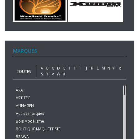
MARQUES
A
B
C
D
E
F
H
I
J
K
L
M
N
P
R
TOUTES
S
T
V
W
X
ARA
ARTITEC
AUHAGEN
Autres marques
Bois Modélisme
BOUTIQUE MAQUETTISTE
BRAWA