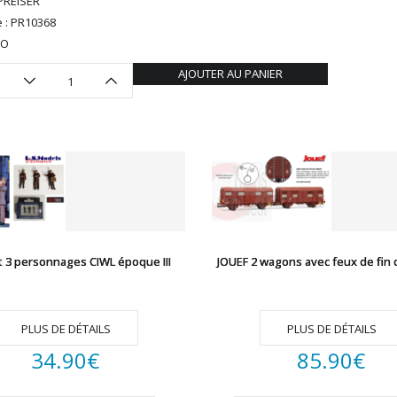
PREISER
 : PR10368
HO
AJOUTER AU PANIER
t 3 personnages CIWL époque III
JOUEF 2 wagons avec feux de fin 
PLUS DE DÉTAILS
PLUS DE DÉTAILS
34.90
€
85.90
€