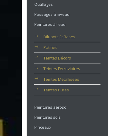
Outillages
Passages à niveau
Peintures à l'eau
Diluants Et Bases
Patines
Teintes Décors
Teintes Ferroviaires
Teintes Métallisées
Teintes Pures
Peintures aérosol
Peintures sols
Pinceaux