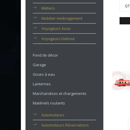
QT
Métiers
Mobilier Aménagement
Voyageurs Assis
Voyageurs Debout
Fond de décor
Garage
Grues à eau
Lanternes
Marchandises et chargements
Matériels roulants
Automoteurs
Automoteurs Réservations