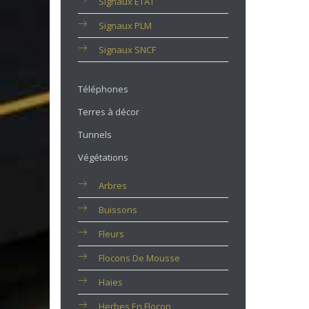
Signaux ETAT
Signaux PLM
Signaux SNCF
Téléphones
Terres à décor
Tunnels
Végétations
Arbres
Buissons
Fleurs
Flocons De Mousse
Haies
Herbes En Flocon