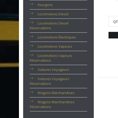
Fourgons
Locomotives Diesel
QT
Locomotives Diesel
Réservations
Locomotives Électriques
Locomotives Vapeurs
Locomotives Vapeurs
Réservations
Voitures Voyageurs
Voitures Voyageurs
Réservations
Wagons Marchandises
Wagons Marchandises
Réservations