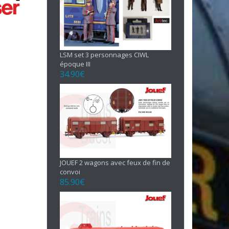
LSM set 3 personnages CIWL
époque III
34.90
€
JOUEF 2 wagons avec feux de fin de
convoi
85.90
€