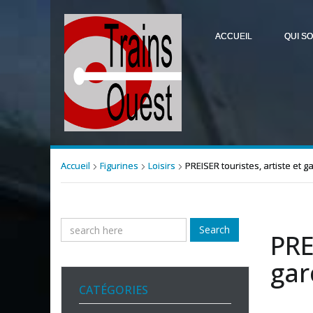
ACCUEIL
QUI S
Accueil
Figurines
Loisirs
PREISER touristes, artiste et 
Search
PRE
gar
CATÉGORIES