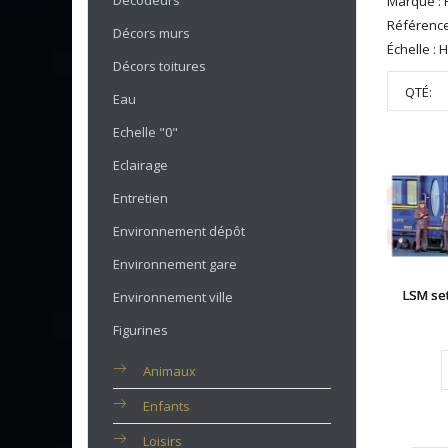
Décodeurs
Marque : 
Référence
Décors murs
Échelle : 
Décors toitures
QTÉ:
Eau
Echelle "0"
Eclairage
Entretien
Environnement dépôt
Environnement gare
LSM se
Environnement ville
Figurines
Animaux
Enfants
Loisirs