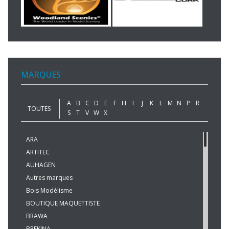
MARQUES
A
B
C
D
E
F
H
I
J
K
L
M
N
P
R
TOUTES
S
T
V
W
X
ARA
ARTITEC
AUHAGEN
Autres marques
Bois Modélisme
BOUTIQUE MAQUETTISTE
BRAWA
BREKINA