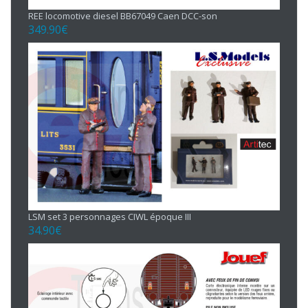
REE locomotive diesel BB67049 Caen DCC-son
349.90
€
LSM set 3 personnages CIWL époque III
34.90
€