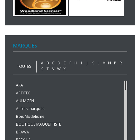
MARQUES
A
B
C
D
E
F
H
I
J
K
L
M
N
P
R
TOUTES
S
T
V
W
X
ARA
ARTITEC
AUHAGEN
Autres marques
Bois Modélisme
BOUTIQUE MAQUETTISTE
BRAWA
BREKINA