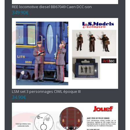
REE locomotive diesel BB67049 Caen DCC-son
349.90
€
LSM set 3 personnages CIWL époque III
34.90
€