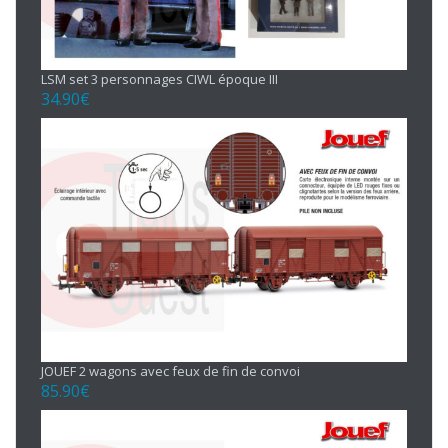
LSM set 3 personnages CIWL époque III
34.90
€
JOUEF 2 wagons avec feux de fin de convoi
85.90
€