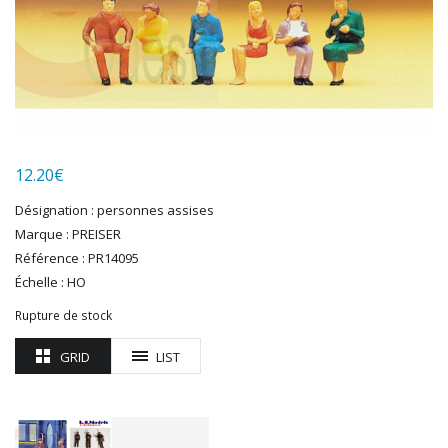
HERKAT
HUMBROL
ITALERI
JOUEF
KOLIBRI
LGB
LS MODELS
12.20
€
MAKETTE
MARLKIN
Désignation : personnes assises
MKD
Marque : PREISER
NOREV
Référence : PR14095
NOVATEUR MODELES
Échelle : HO
PECO
Rupture de stock
PG mini
PIKO
GRID
LIST
PN SUD MODELISME
PREISER
PRINCE AUGUST