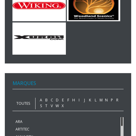
MARQUES
A
B
C
D
E
F
H
I
J
K
L
M
N
P
R
TOUTES
S
T
V
W
X
ARA
ARTITEC