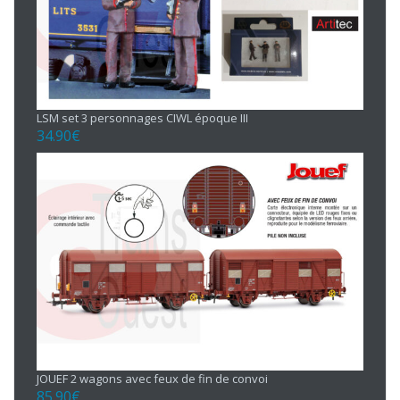
LSM set 3 personnages CIWL époque III
34.90
€
JOUEF 2 wagons avec feux de fin de convoi
85.90
€