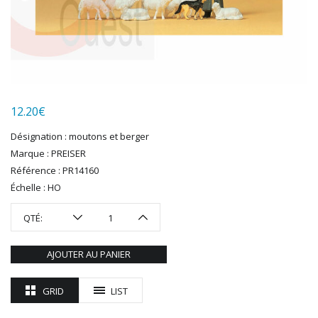
HUMBROL
ITALERI
JOUEF
KOLIBRI
LGB
LS MODELS
12.20
€
MAKETTE
MARLKIN
Désignation : moutons et berger
MKD
Marque : PREISER
NOREV
Référence : PR14160
NOVATEUR MODELES
Échelle : HO
PECO
QTÉ:
PG mini
PIKO
AJOUTER AU PANIER
PN SUD MODELISME
PREISER
GRID
LIST
PRINCE AUGUST
R37