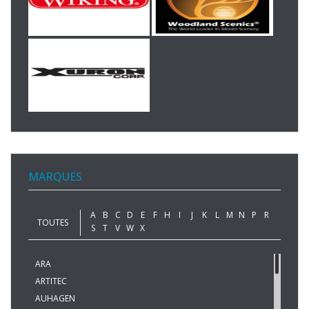
MARQUES
A
B
C
D
E
F
H
I
J
K
L
M
N
P
R
TOUTES
S
T
V
W
X
ARA
ARTITEC
AUHAGEN