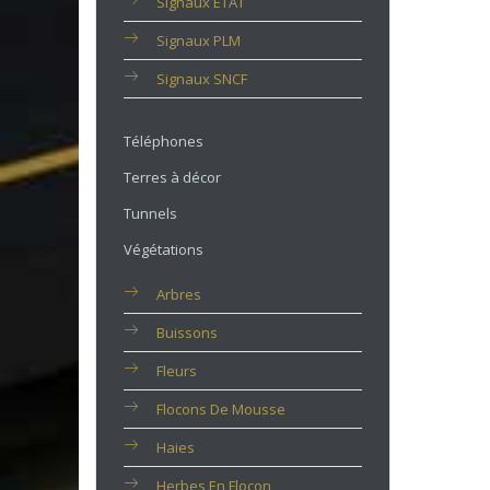
Signaux ETAT
Signaux PLM
Signaux SNCF
Téléphones
Terres à décor
Tunnels
Végétations
Arbres
Buissons
Fleurs
Flocons De Mousse
Haies
Herbes En Flocon