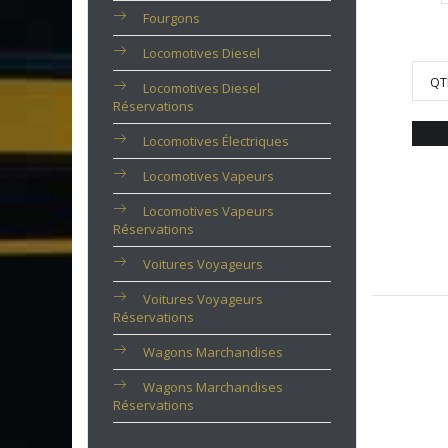
Fourgons
Locomotives Diesel
QT
Locomotives Diesel
Réservations
Locomotives Électriques
Locomotives Vapeurs
Locomotives Vapeurs
Réservations
Voitures Voyageurs
Voitures Voyageurs
Réservations
Wagons Marchandises
Wagons Marchandises
Réservations