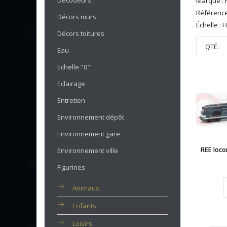
Décodeurs
Marque : 
Référence
Décors murs
Échelle : 
Décors toitures
QTÉ:
Eau
Echelle "0"
Eclairage
Entretien
Environnement dépôt
Environnement gare
REE loco
Environnement ville
Figurines
Animaux
Enfants
Loisirs