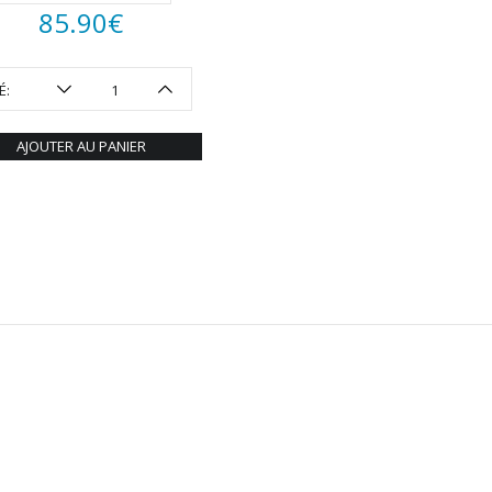
85.90
€
É:
AJOUTER AU PANIER