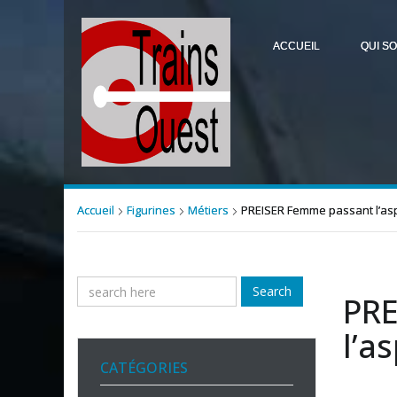
ACCUEIL
QUI S
Accueil
Figurines
Métiers
PREISER Femme passant l’asp
Search
PRE
l’a
CATÉGORIES