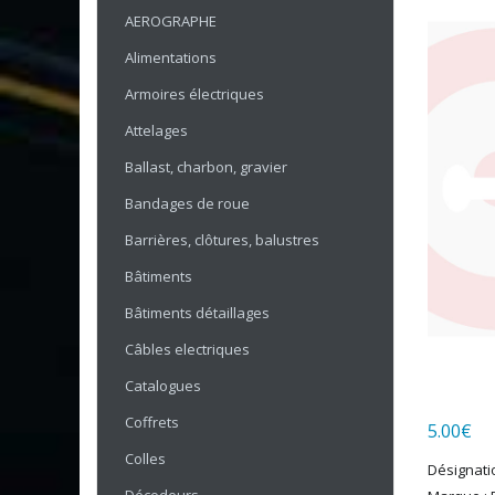
AEROGRAPHE
Alimentations
Armoires électriques
Attelages
Ballast, charbon, gravier
Bandages de roue
Barrières, clôtures, balustres
Bâtiments
Bâtiments détaillages
Câbles electriques
Catalogues
Coffrets
5.00
€
Colles
Désignati