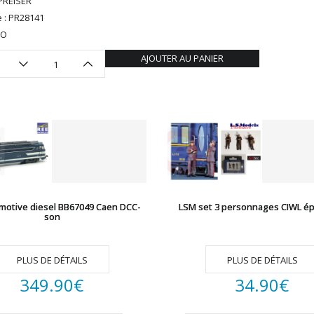
PREISER
 : PR28141
HO
AJOUTER AU PANIER
motive diesel BB67049 Caen DCC-
LSM set 3 personnages CIWL épo
son
PLUS DE DÉTAILS
PLUS DE DÉTAILS
349.90
€
34.90
€