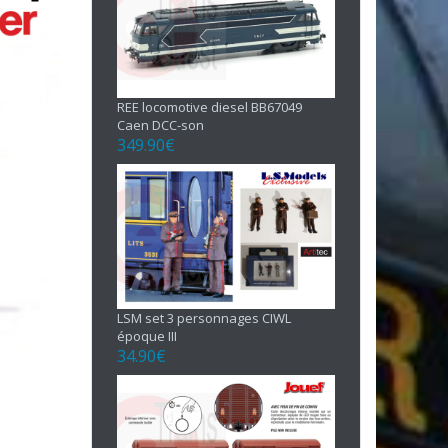
REE locomotive diesel BB67049
Caen DCC-son
349.90
€
LSM set 3 personnages CIWL
époque III
34.90
€