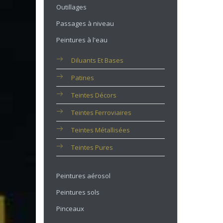
Outillages
Passages à niveau
Peintures à l'eau
Diluants Et Bases
Patines
Teintes Décors
Teintes Ferroviaires
Teintes Métallisées
Teintes Pures
Peintures aérosol
Peintures sols
Pinceaux