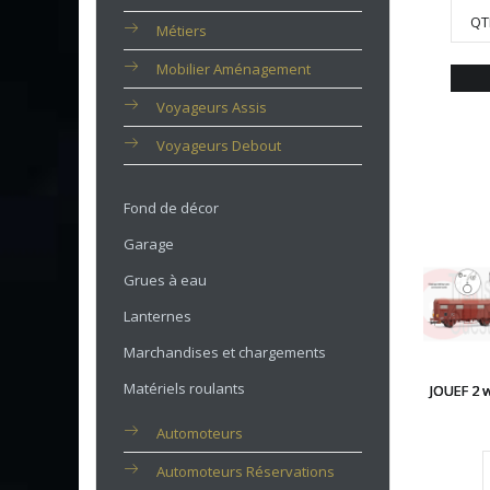
QT
Métiers
Mobilier Aménagement
Voyageurs Assis
Voyageurs Debout
Fond de décor
Garage
Grues à eau
Lanternes
Marchandises et chargements
Matériels roulants
JOUEF 2 
Automoteurs
Automoteurs Réservations