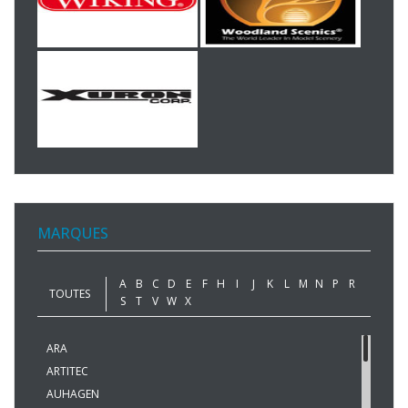
MARQUES
A
B
C
D
E
F
H
I
J
K
L
M
N
P
R
TOUTES
S
T
V
W
X
ARA
ARTITEC
AUHAGEN