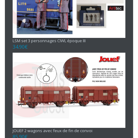
LSM set 3 personnages CIWL époque III
34.90
€
JOUEF 2 wagons avec feux de fin de convoi
85.90
€