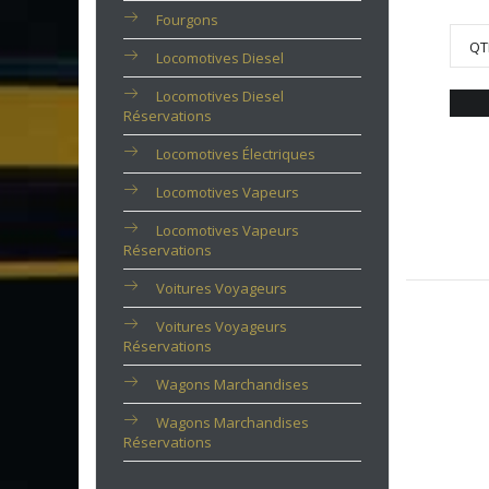
Fourgons
QT
Locomotives Diesel
Locomotives Diesel
Réservations
Locomotives Électriques
Locomotives Vapeurs
Locomotives Vapeurs
Réservations
Voitures Voyageurs
Voitures Voyageurs
Réservations
Wagons Marchandises
Wagons Marchandises
Réservations