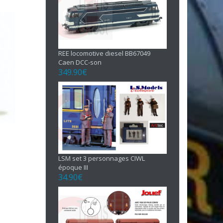
REE locomotive diesel BB67049
Caen DCC-son
349.90
€
LSM set 3 personnages CIWL
époque III
34.90
€