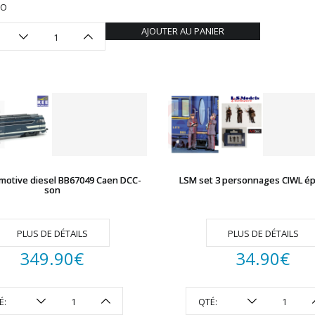
HO
AJOUTER AU PANIER
motive diesel BB67049 Caen DCC-
LSM set 3 personnages CIWL épo
son
PLUS DE DÉTAILS
PLUS DE DÉTAILS
349.90
€
34.90
€
É:
QTÉ: