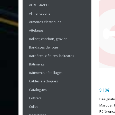
AEROGRAPHE
Alimentations
Armoires électriques
Attelages
Ballast, charbon, gravier
Bandages de roue
Barrières, clôtures, balustres
Bâtiments
Bâtiments détaillages
Câbles electriques
Catalogues
9.10
€
Coffrets
Désignatio
Marque : 
Colles
Référence