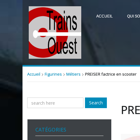
ACCUEIL
QUI S
Accueil
Figurines
Métiers
PREISER factrice en scooter
Search
PRE
CATÉGORIES