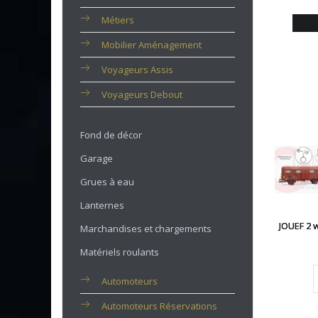
Métiers
Mobilier Aménagement
Voyageurs Assis
Voyageurs Debout
Fond de décor
Garage
Grues à eau
Lanternes
JOUEF 2 
Marchandises et chargements
Matériels roulants
Automoteurs
Automoteurs Réservations