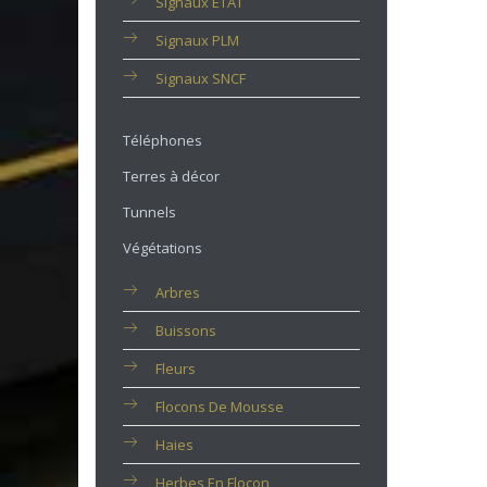
Signaux ETAT
Signaux PLM
Signaux SNCF
Téléphones
Terres à décor
Tunnels
Végétations
Arbres
Buissons
Fleurs
Flocons De Mousse
Haies
Herbes En Flocon