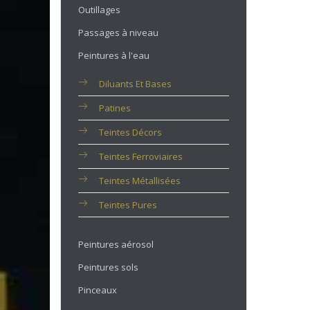
Outillages
Passages à niveau
Peintures à l'eau
Diluants Et Bases
Patines
Teintes Décors
Teintes Ferroviaires
Teintes Métallisées
Teintes Pures
Peintures aérosol
Peintures sols
Pinceaux