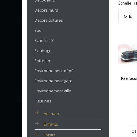
Décodeurs
Échelle : 
Décors murs
QTÉ:
Décors toitures
Eau
Echelle "0"
Eclairage
Entretien
Environnement dépôt
REE loco
Environnement gare
Environnement ville
Figurines
Animaux
Enfants
QT
Loisirs