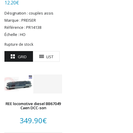
LGB
12.20
€
LS MODELS
Désignation : couples assis
MAKETTE
Marque : PREISER
MARLKIN
Référence : PR14138
MKD
Échelle : HO
NOREV
Rupture de stock
NOVATEUR MODELES
PECO
GRID
LIST
PG mini
PIKO
PN SUD MODELISME
PREISER
PRINCE AUGUST
R37
REE locomotive diesel BB67049
REDUTEX
Caen DCC-son
REE
349.90
€
RÉGIONS ET COMPAGNIES
ROCO