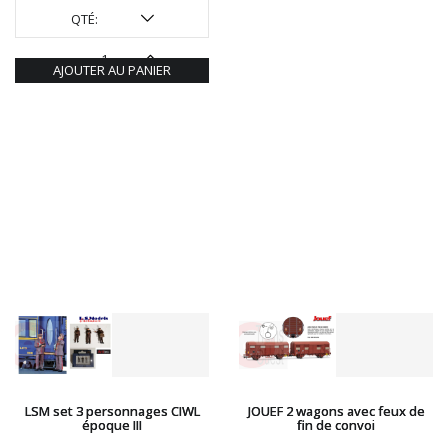
ROTOMAGUS
QTÉ:
ROUTE 87
SAI
AJOUTER AU PANIER
TAMIYA
TORTOISE
TRAINS OUEST
Trains-O-Matic
TRIX
VIESSMANN
WIKING
WOODLAND SCENICS
XURON
LSM set 3 personnages CIWL
JOUEF 2 wagons avec feux de
époque III
fin de convoi