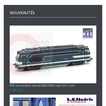
NOUVEAUTÉS
REE locomotive diesel BB67049 Caen DCC-son
349.90
€