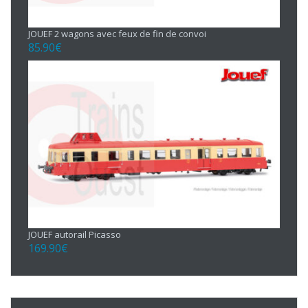
JOUEF 2 wagons avec feux de fin de convoi
85.90
€
JOUEF autorail Picasso
169.90
€