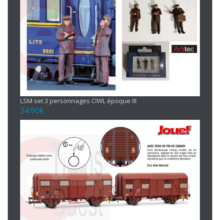
LSM set 3 personnages CIWL époque III
34.90
€