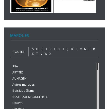
MARQUES
A
B
C
D
E
F
H
I
J
K
L
M
N
P
R
TOUTES
S
T
V
W
X
ARA
ARTITEC
AUHAGEN
Autres marques
Bois Modélisme
BOUTIQUE MAQUETTISTE
BRAWA
BREKINA