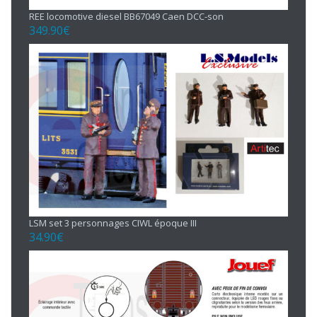
REE locomotive diesel BB67049 Caen DCC-son
349.90
€
LSM set 3 personnages CIWL époque III
34.90
€