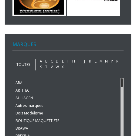
MARQUES
A
B
C
D
E
F
H
I
J
K
L
M
N
P
R
TOUTES
S
T
V
W
X
ARA
ARTITEC
AUHAGEN
Autres marques
Bois Modélisme
BOUTIQUE MAQUETTISTE
BRAWA
BREKINA