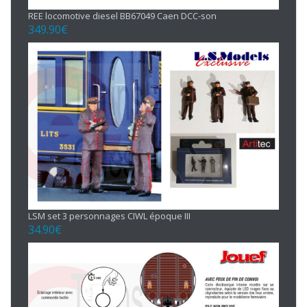
REE locomotive diesel BB67049 Caen DCC-son
349.90
€
LSM set 3 personnages CIWL époque III
34.90
€