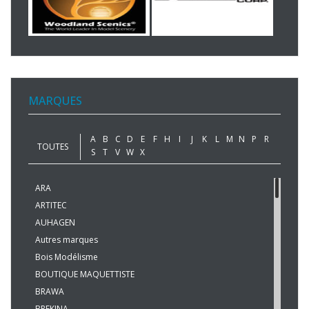
MARQUES
A
B
C
D
E
F
H
I
J
K
L
M
N
P
R
TOUTES
S
T
V
W
X
ARA
ARTITEC
AUHAGEN
Autres marques
Bois Modélisme
BOUTIQUE MAQUETTISTE
BRAWA
BREKINA