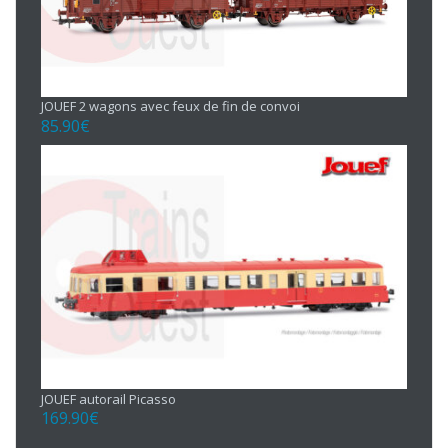
JOUEF 2 wagons avec feux de fin de convoi
85.90
€
JOUEF autorail Picasso
169.90
€