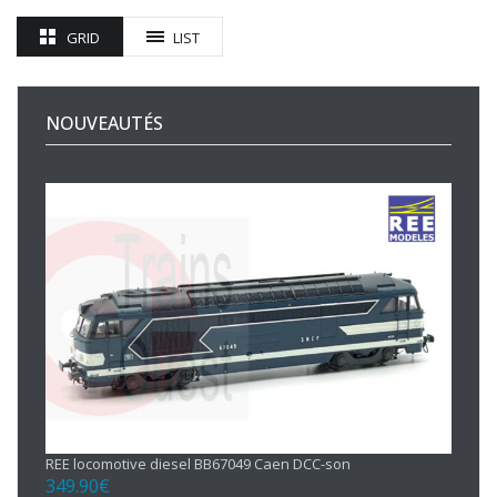
GRID
LIST
NOUVEAUTÉS
REE locomotive diesel BB67049 Caen DCC-son
349.90
€