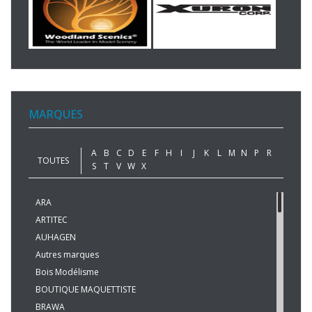
MARQUES
A
B
C
D
E
F
H
I
J
K
L
M
N
P
R
TOUTES
S
T
V
W
X
ARA
ARTITEC
AUHAGEN
Autres marques
Bois Modélisme
BOUTIQUE MAQUETTISTE
BRAWA