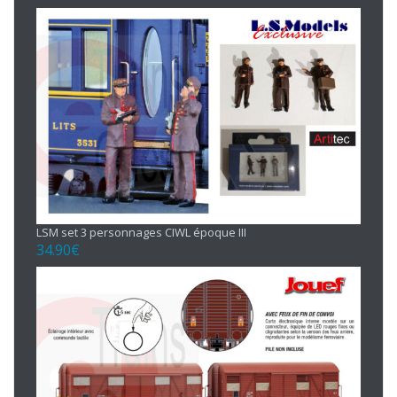
LSM set 3 personnages CIWL époque III
34.90
€