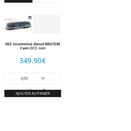
ROTOMAGUS
ROUTE 87
SAI
TAMIYA
TORTOISE
TRAINS OUEST
REE locomotive diesel BB67049
Trains-O-Matic
Caen DCC-son
TRIX
349.90
€
VIESSMANN
WIKING
WOODLAND SCENICS
QTÉ:
XURON
AJOUTER AU PANIER