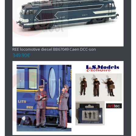
REE locomotive diesel BB67049 Caen DCC-son
349.90
€