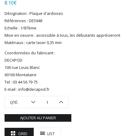
LGB
8.10
€
LS MODELS
Désignation : Plaque d'ardoises
MAKETTE
Références : DE5948
MARLKIN
Echelle : 1/87ème
MKD
Mise en oeuvre : accessible à tous, les débutants apprécieront
NOREV
Matériaux : carte laser 0,35 mm
NOVATEUR MODELES
Coordonnées du fabricant :
PECO
DECAPOD
PG mini
100 rue Louis Blanc
PIKO
60160 Montataire
PN SUD MODELISME
Tel : 03 44 56 79 75
PREISER
E-mail : info@decapod.fr
PRINCE AUGUST
R37
QTÉ:
REDUTEX
REE
AJOUTER AU PANIER
RÉGIONS ET COMPAGNIES
ROCO
GRID
LIST