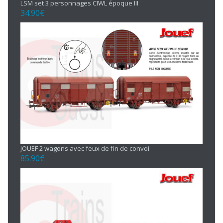
LSM set 3 personnages CIWL époque III
34.90
€
JOUEF 2 wagons avec feux de fin de convoi
85.90
€