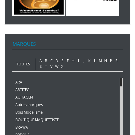
MARQUES
A
B
C
D
E
F
H
I
J
K
L
M
N
P
R
TOUTES
S
T
V
W
X
ARA
ARTITEC
AUHAGEN
Autres marques
Bois Modélisme
BOUTIQUE MAQUETTISTE
BRAWA
BREKINA