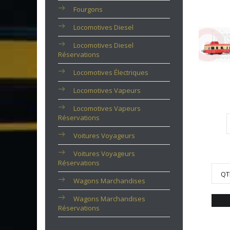
Fourgons
Locomotives Diesel
Locomotives Diesel
Réservations
Locomotives Électriques
Locomotives Vapeurs
Locomotives Vapeurs
Réservations
Voitures Voyageurs
Voitures Voyageurs
Réservations
QT
Wagons Marchandises
Wagons Marchandises
Réservations