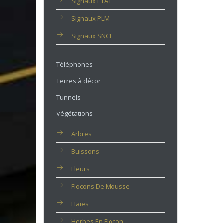
Signaux ETAT
Signaux PLM
Signaux SNCF
Téléphones
Terres à décor
Tunnels
Végétations
Arbres
Buissons
Fleurs
Flocons De Mousse
Haies
Herbes En Flocon