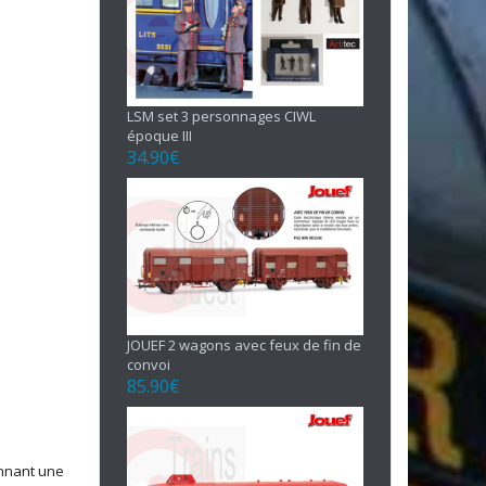
LSM set 3 personnages CIWL
époque III
34.90
€
JOUEF 2 wagons avec feux de fin de
convoi
85.90
€
ennant une