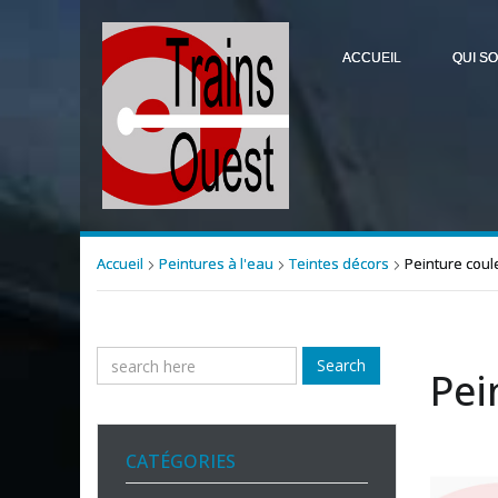
ACCUEIL
QUI S
Accueil
Peintures à l'eau
Teintes décors
Peinture coul
Search
Pei
CATÉGORIES