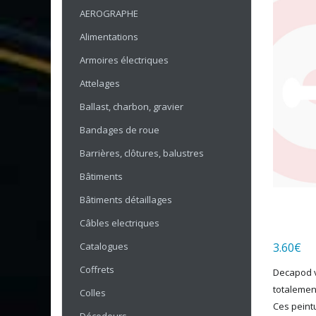
AEROGRAPHE
Alimentations
Armoires électriques
Attelages
Ballast, charbon, gravier
Bandages de roue
Barrières, clôtures, balustres
Bâtiments
Bâtiments détaillages
Câbles electriques
Catalogues
3.60
€
Coffrets
Decapod v
totalemen
Colles
Ces peint