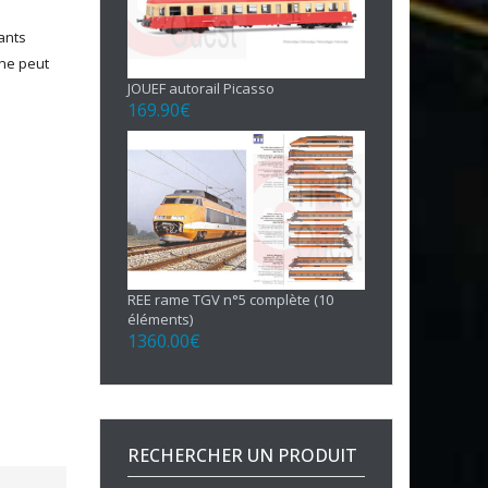
uants
 ne peut
JOUEF autorail Picasso
169.90
€
REE rame TGV n°5 complète (10
éléments)
1360.00
€
RECHERCHER UN PRODUIT