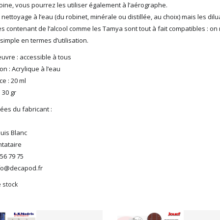
doine, vous pourrez les utiliser également à l’aérographe.
t nettoyage à l’eau (du robinet, minérale ou distillée, au choix) mais les dil
s contenant de l’alcool comme les Tamya sont tout à fait compatibles : on
 simple en termes d’utilisation.
uvre : accessible à tous
n : Acrylique à l’eau
e : 20 ml
: 30 gr
es du fabricant :
ouis Blanc
tataire
 56 79 75
info@decapod.fr
 stock