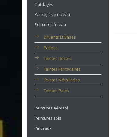
Outillages
Passages à niveau
Peintures à l'eau
Diluants Et Bases
Patines
Teintes Décors
Teintes Ferroviaires
Teintes Métallisées
Teintes Pures
Peintures aérosol
Peintures sols
Pinceaux