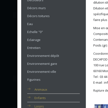
Décodeurs
dilution i
Décors murs
Dilution e
spécifique
Décors toitures
faire plus
Eau
Mise en œ
Echelle "0"
Compositio
Contenanc
Eclairage
Poids (gr) 
Entretien
Coordonné
Environnement dépôt
DECAPOD
Environnement gare
100 rue L
60160 Mon
Environnement ville
Tel : 03 44
Figurines
E-mail : 
Animaux
Rupture de
Enfants
Loisirs