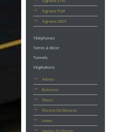
Signaux ETAT
Signaux PLM
Signaux SNCF
Téléphones
Terres à décor
Tunnels
Végétations
Arbres
Buissons
Fleurs
Flocons De Mousse
Haies
Herbes En Flocon