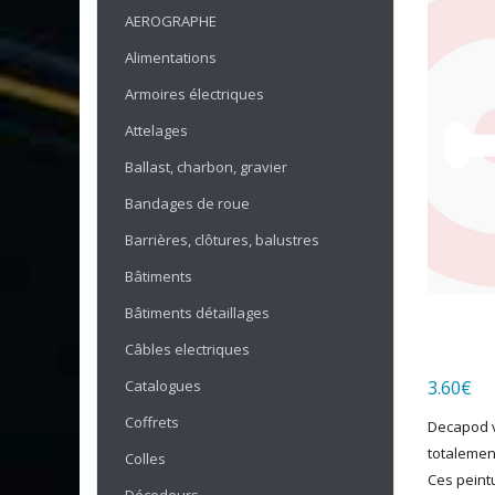
AEROGRAPHE
Alimentations
Armoires électriques
Attelages
Ballast, charbon, gravier
Bandages de roue
Barrières, clôtures, balustres
Bâtiments
Bâtiments détaillages
Câbles electriques
Catalogues
3.60
€
Coffrets
Decapod v
totalemen
Colles
Ces peint