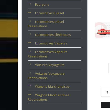
Fourgons
Locomotives Diesel
Locomotives Diesel
Réservations
Locomotives Électriques
Locomotives Vapeurs
Locomotives Vapeurs
Réservations
Voitures Voyageurs
Voitures Voyageurs
Réservations
Wagons Marchandises
QT
Wagons Marchandises
Réservations