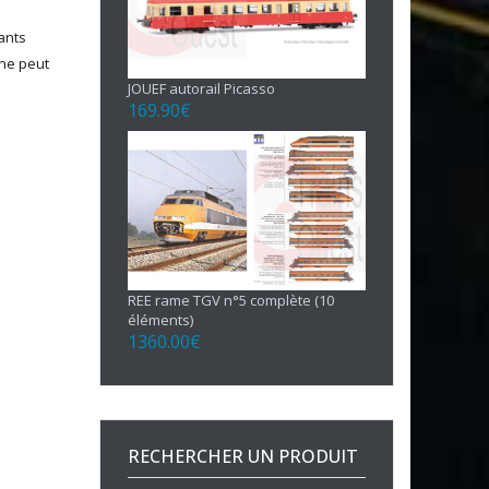
uants
 ne peut
JOUEF autorail Picasso
169.90
€
REE rame TGV n°5 complète (10
éléments)
1360.00
€
RECHERCHER UN PRODUIT