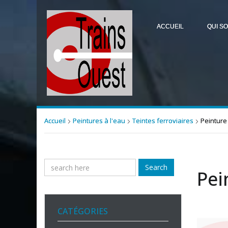
ACCUEIL
QUI S
Accueil
Peintures à l'eau
Teintes ferroviaires
Peinture 
Search
Pei
CATÉGORIES