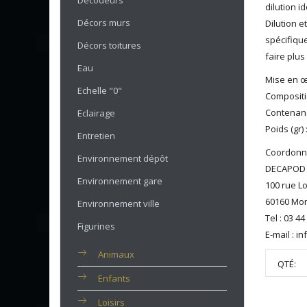
Décodeurs
dilution i
Décors murs
Dilution e
spécifique
Décors toitures
faire plus
Eau
Mise en œ
Echelle "0"
Compositio
Contenanc
Eclairage
Poids (gr) 
Entretien
Coordonné
Environnement dépôt
DECAPOD
Environnement gare
100 rue L
60160 Mon
Environnement ville
Tel : 03 44
Figurines
E-mail : 
Animaux
QTÉ:
Enfants
Loisirs