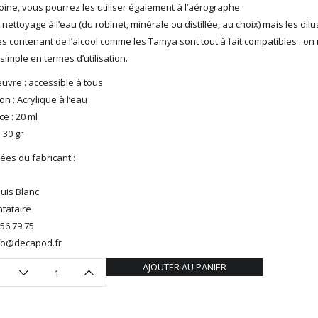
doine, vous pourrez les utiliser également à l’aérographe.
t nettoyage à l’eau (du robinet, minérale ou distillée, au choix) mais les dil
s contenant de l’alcool comme les Tamya sont tout à fait compatibles : on
 simple en termes d’utilisation.
uvre : accessible à tous
n : Acrylique à l’eau
e : 20 ml
: 30 gr
es du fabricant :
ouis Blanc
tataire
 56 79 75
info@decapod.fr
AJOUTER AU PANIER