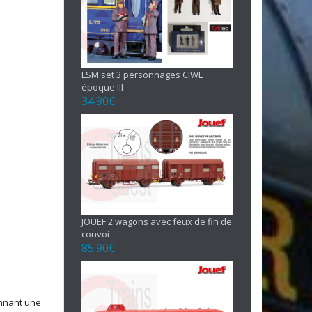
LSM set 3 personnages CIWL
époque III
34.90
€
JOUEF 2 wagons avec feux de fin de
convoi
85.90
€
ennant une