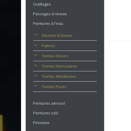
Outillages
Passages à niveau
Peintures à l'eau
Diluants Et Bases
Patines
Teintes Décors
Teintes Ferroviaires
Teintes Métallisées
Teintes Pures
Peintures aérosol
Peintures sols
Pinceaux