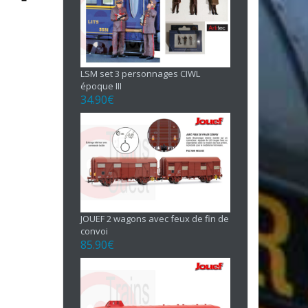
LSM set 3 personnages CIWL
époque III
34.90
€
JOUEF 2 wagons avec feux de fin de
convoi
85.90
€