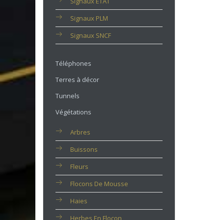
Signaux ETAT
Signaux PLM
Signaux SNCF
Téléphones
Terres à décor
Tunnels
Végétations
Arbres
Buissons
Fleurs
Flocons De Mousse
Haies
Herbes En Flocon