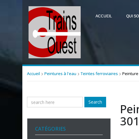
ACCUEIL
QUI S
Accueil
Peintures à l'eau
Teintes ferroviaires
Peinture 
Search
Pei
30
CATÉGORIES