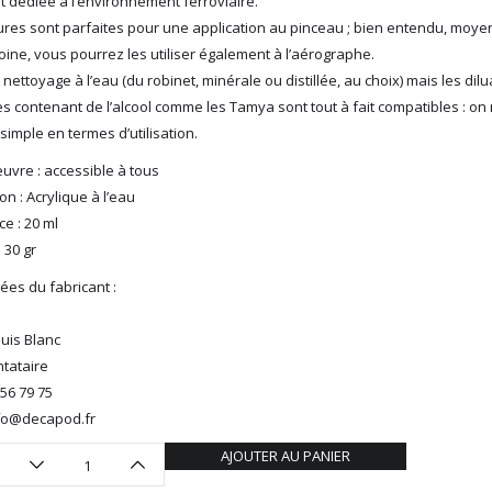
t dédiée à l’environnement ferroviaire.
ures sont parfaites pour une application au pinceau ; bien entendu, moy
doine, vous pourrez les utiliser également à l’aérographe.
t nettoyage à l’eau (du robinet, minérale ou distillée, au choix) mais les dil
s contenant de l’alcool comme les Tamya sont tout à fait compatibles : on
 simple en termes d’utilisation.
uvre : accessible à tous
n : Acrylique à l’eau
e : 20 ml
: 30 gr
es du fabricant :
ouis Blanc
tataire
 56 79 75
info@decapod.fr
AJOUTER AU PANIER