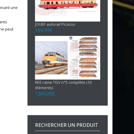
ennant une
uants
JOUEF autorail Picasso
 ne peut
169.90
€
REE rame TGV n°5 complète (10
éléments)
1360.00
€
RECHERCHER UN PRODUIT