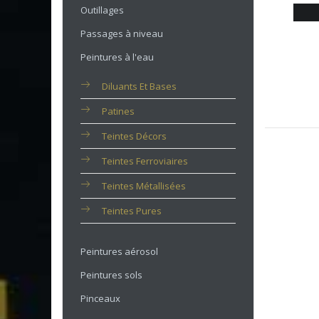
Outillages
Passages à niveau
Peintures à l'eau
Diluants Et Bases
Patines
Teintes Décors
Teintes Ferroviaires
Teintes Métallisées
Teintes Pures
Peintures aérosol
Peintures sols
Pinceaux