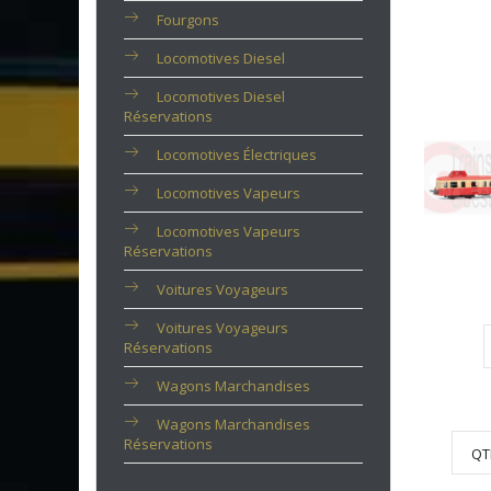
Fourgons
Locomotives Diesel
Locomotives Diesel
Réservations
Locomotives Électriques
Locomotives Vapeurs
Locomotives Vapeurs
Réservations
Voitures Voyageurs
Voitures Voyageurs
Réservations
Wagons Marchandises
Wagons Marchandises
Réservations
QT