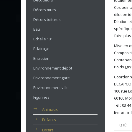
Décodeurs
totalemen
Ces peint
Décors murs
dilution i
Décors toitures
Dilution e
spécifique
Eau
faire plus
Echelle "0"
Mise en œ
Eclairage
Compositio
Entretien
Contenanc
Poids (gr) 
Environnement dépôt
Coordonné
Environnement gare
DECAPOD
Environnement ville
100 rue L
Figurines
60160 Mon
Tel : 03 44
Animaux
E-mail : 
Enfants
QTÉ:
Loisirs