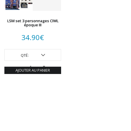
LSM set 3 personnages CIWL
époque III
34.90
€
QTÉ:
AJOUTER AU PANIER