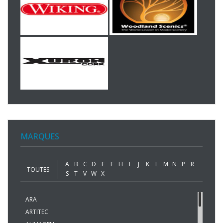
MARQUES
A
B
C
D
E
F
H
I
J
K
L
M
N
P
R
TOUTES
S
T
V
W
X
ARA
ARTITEC