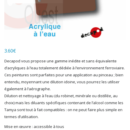
HERKAT
HUMBROL
ITALERI
JOUEF
KOLIBRI
LGB
LS MODELS
3.60
€
MAKETTE
MARLKIN
Decapod vous propose une gamme inédite et sans équivalente
MKD
d’acryliques à l’eau totalement dédiée à l’environnement ferroviaire.
NOREV
Ces peintures sont parfaites pour une application au pinceau ; bien
NOVATEUR MODELES
entendu, moyennant une dilution idoine, vous pourrez les utiliser
PECO
également à l’aérographe.
PG mini
Dilution et nettoyage à l’eau (du robinet, minérale ou distillée, au
choix) mais les diluants spécifiques contenant de l’alcool comme les
PIKO
Tamya sont tout à fait compatibles : on ne peut faire plus simple en
PN SUD MODELISME
termes d’utilisation.
PREISER
PRINCE AUGUST
Mise en œuvre : accessible à tous