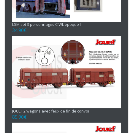
LSM set 3 personnages CIWL époque III
34.90
€
JOUEF 2 wagons avec feux de fin de convoi
85.90
€