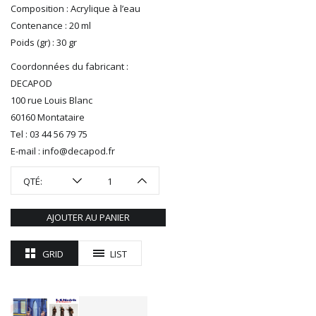
R37
Composition : Acrylique à l’eau
REDUTEX
Contenance : 20 ml
REE
Poids (gr) : 30 gr
RÉGIONS ET COMPAGNIES
Coordonnées du fabricant :
ROCO
DECAPOD
ROTOMAGUS
100 rue Louis Blanc
ROUTE 87
60160 Montataire
SAI
Tel : 03 44 56 79 75
TAMIYA
E-mail : info@decapod.fr
TORTOISE
TRAINS OUEST
QTÉ:
Trains-O-Matic
TRIX
AJOUTER AU PANIER
VIESSMANN
WIKING
GRID
LIST
WOODLAND SCENICS
XURON