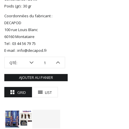
R37
Poids (gr) : 30 gr
REDUTEX
Coordonnées du fabricant :
REE
DECAPOD
RÉGIONS ET COMPAGNIES
100 rue Louis Blanc
ROCO
60160 Montataire
ROTOMAGUS
Tel : 03 44 56 79 75
ROUTE 87
E-mail : info@decapod.fr
SAI
TAMIYA
QTÉ:
TORTOISE
TRAINS OUEST
AJOUTER AU PANIER
Trains-O-Matic
TRIX
GRID
LIST
VIESSMANN
WIKING
WOODLAND SCENICS
XURON