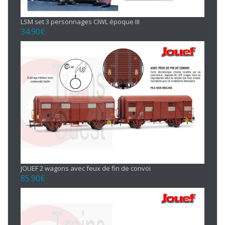
LSM set 3 personnages CIWL époque III
34.90
€
JOUEF 2 wagons avec feux de fin de convoi
85.90
€