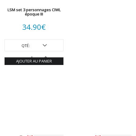
LSM set 3 personnages CIWL
époque III
34.90
€
QTÉ:
AJOUTER AU PANIER