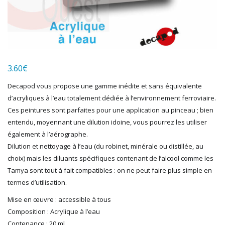
HERKAT
HUMBROL
ITALERI
JOUEF
KOLIBRI
LGB
3.60
€
LS MODELS
Decapod vous propose une gamme inédite et sans équivalente
MAKETTE
d’acryliques à l’eau totalement dédiée à l’environnement ferroviaire.
MARLKIN
Ces peintures sont parfaites pour une application au pinceau ; bien
MKD
entendu, moyennant une dilution idoine, vous pourrez les utiliser
NOREV
également à l’aérographe.
NOVATEUR MODELES
Dilution et nettoyage à l’eau (du robinet, minérale ou distillée, au
PECO
choix) mais les diluants spécifiques contenant de l’alcool comme les
PG mini
Tamya sont tout à fait compatibles : on ne peut faire plus simple en
PIKO
termes d’utilisation.
PN SUD MODELISME
Mise en œuvre : accessible à tous
PREISER
Composition : Acrylique à l’eau
PRINCE AUGUST
Contenance : 20 ml