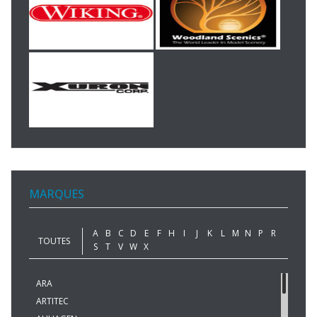
MARQUES
A
B
C
D
E
F
H
I
J
K
L
M
N
P
R
TOUTES
S
T
V
W
X
ARA
ARTITEC