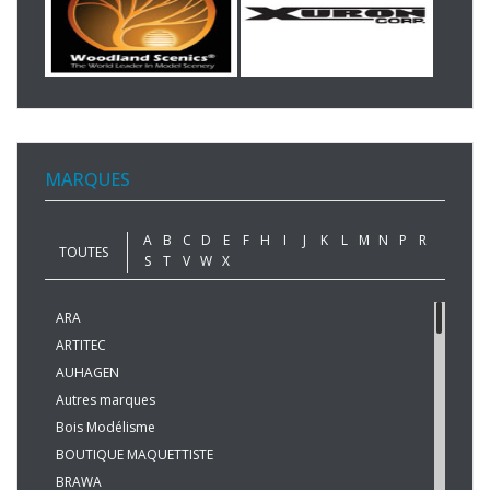
MARQUES
A
B
C
D
E
F
H
I
J
K
L
M
N
P
R
TOUTES
S
T
V
W
X
ARA
ARTITEC
AUHAGEN
Autres marques
Bois Modélisme
BOUTIQUE MAQUETTISTE
BRAWA