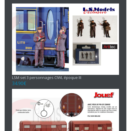
LSM set 3 personnages CIWL époque III
34.90
€