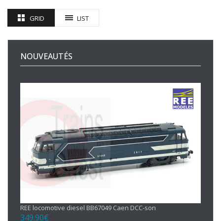
GRID
LIST
NOUVEAUTÉS
REE locomotive diesel BB67049 Caen DCC-son
349.90
€