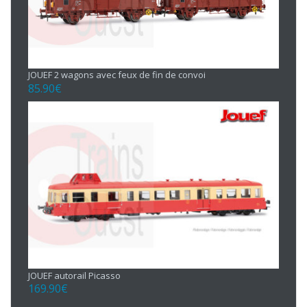
JOUEF 2 wagons avec feux de fin de convoi
85.90
€
JOUEF autorail Picasso
169.90
€