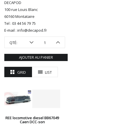
DECAPOD
ROTOMAGUS
100 rue Louis Blanc
ROUTE 87
60160 Montataire
SAI
Tel : 03 44 56 79 75
TAMIYA
E-mail : info@decapod.fr
TORTOISE
TRAINS OUEST
QTÉ:
Trains-O-Matic
TRIX
AJOUTER AU PANIER
VIESSMANN
WIKING
GRID
LIST
WOODLAND SCENICS
XURON
REE locomotive diesel BB67049
Caen DCC-son