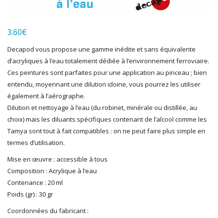
LGB
LS MODELS
3.60
€
MAKETTE
MARLKIN
Decapod vous propose une gamme inédite et sans équivalente
MKD
d’acryliques à l’eau totalement dédiée à l’environnement ferroviaire.
NOREV
Ces peintures sont parfaites pour une application au pinceau ; bien
NOVATEUR MODELES
entendu, moyennant une dilution idoine, vous pourrez les utiliser
PECO
également à l’aérographe.
PG mini
Dilution et nettoyage à l’eau (du robinet, minérale ou distillée, au
choix) mais les diluants spécifiques contenant de l’alcool comme les
PIKO
Tamya sont tout à fait compatibles : on ne peut faire plus simple en
PN SUD MODELISME
termes d’utilisation.
PREISER
PRINCE AUGUST
Mise en œuvre : accessible à tous
R37
Composition : Acrylique à l’eau
REDUTEX
Contenance : 20 ml
REE
Poids (gr) : 30 gr
RÉGIONS ET COMPAGNIES
Coordonnées du fabricant :
ROCO