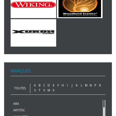
MARQUES
A
B
C
D
E
F
H
I
J
K
L
M
N
P
R
TOUTES
S
T
V
W
X
ARA
ARTITEC