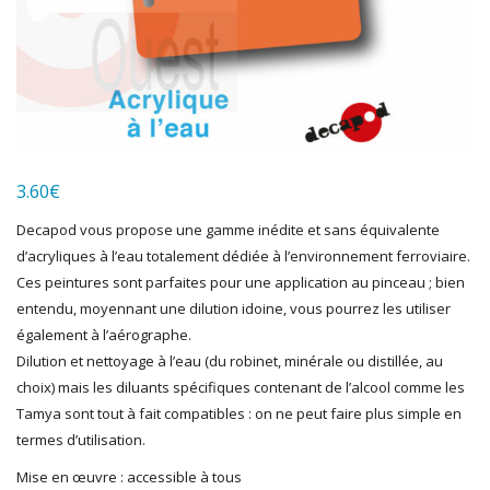
HERKAT
HUMBROL
ITALERI
JOUEF
KOLIBRI
LGB
LS MODELS
3.60
€
MAKETTE
MARLKIN
Decapod vous propose une gamme inédite et sans équivalente
MKD
d’acryliques à l’eau totalement dédiée à l’environnement ferroviaire.
NOREV
Ces peintures sont parfaites pour une application au pinceau ; bien
NOVATEUR MODELES
entendu, moyennant une dilution idoine, vous pourrez les utiliser
PECO
également à l’aérographe.
PG mini
Dilution et nettoyage à l’eau (du robinet, minérale ou distillée, au
choix) mais les diluants spécifiques contenant de l’alcool comme les
PIKO
Tamya sont tout à fait compatibles : on ne peut faire plus simple en
PN SUD MODELISME
termes d’utilisation.
PREISER
PRINCE AUGUST
Mise en œuvre : accessible à tous