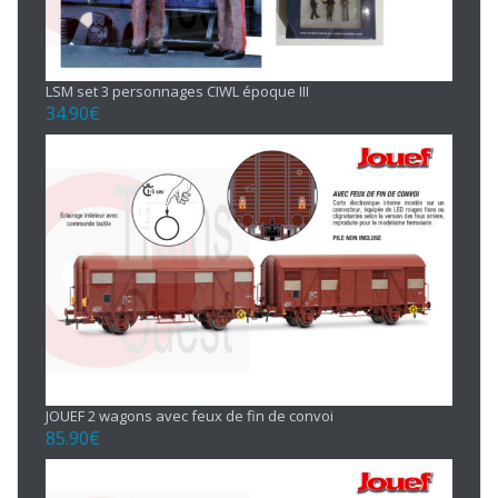
LSM set 3 personnages CIWL époque III
34.90
€
JOUEF 2 wagons avec feux de fin de convoi
85.90
€