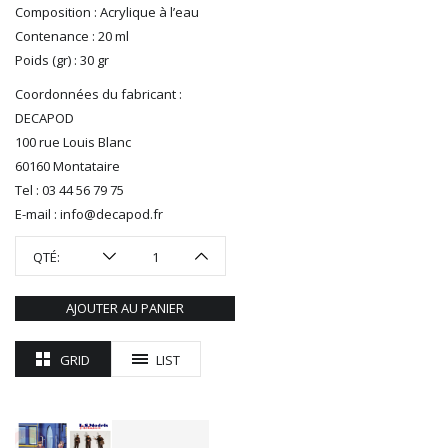
R37
Composition : Acrylique à l’eau
REDUTEX
Contenance : 20 ml
REE
Poids (gr) : 30 gr
RÉGIONS ET COMPAGNIES
Coordonnées du fabricant :
ROCO
DECAPOD
ROTOMAGUS
100 rue Louis Blanc
ROUTE 87
60160 Montataire
SAI
Tel : 03 44 56 79 75
TAMIYA
E-mail : info@decapod.fr
TORTOISE
TRAINS OUEST
QTÉ:
Trains-O-Matic
TRIX
AJOUTER AU PANIER
VIESSMANN
WIKING
GRID
LIST
WOODLAND SCENICS
XURON