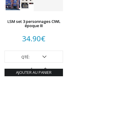
LSM set 3 personnages CIWL
époque III
34.90
€
QTÉ:
AJOUTER AU PANIER