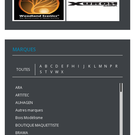
MARQUES
A
B
C
D
E
F
H
I
J
K
L
M
N
P
R
TOUTES
S
T
V
W
X
ARA
ARTITEC
AUHAGEN
Autres marques
Bois Modélisme
BOUTIQUE MAQUETTISTE
BRAWA