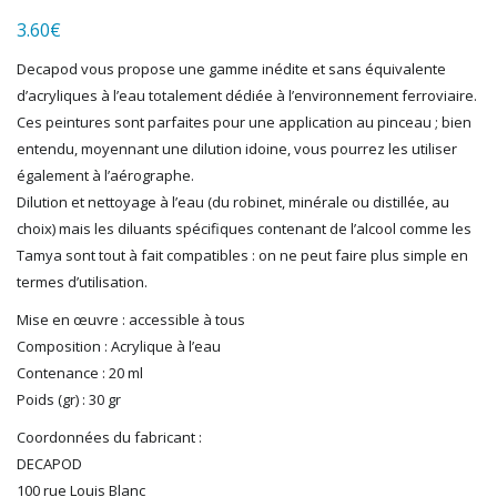
LGB
3.60
€
LS MODELS
Decapod vous propose une gamme inédite et sans équivalente
MAKETTE
d’acryliques à l’eau totalement dédiée à l’environnement ferroviaire.
MARLKIN
Ces peintures sont parfaites pour une application au pinceau ; bien
MKD
entendu, moyennant une dilution idoine, vous pourrez les utiliser
NOREV
également à l’aérographe.
NOVATEUR MODELES
Dilution et nettoyage à l’eau (du robinet, minérale ou distillée, au
PECO
choix) mais les diluants spécifiques contenant de l’alcool comme les
PG mini
Tamya sont tout à fait compatibles : on ne peut faire plus simple en
PIKO
termes d’utilisation.
PN SUD MODELISME
Mise en œuvre : accessible à tous
PREISER
Composition : Acrylique à l’eau
PRINCE AUGUST
Contenance : 20 ml
R37
Poids (gr) : 30 gr
REDUTEX
Coordonnées du fabricant :
REE
DECAPOD
RÉGIONS ET COMPAGNIES
100 rue Louis Blanc
ROCO