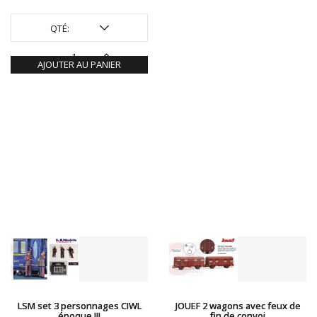
QTÉ:
AJOUTER AU PANIER
LSM set 3 personnages CIWL
JOUEF 2 wagons avec feux de
époque III
fin de convoi