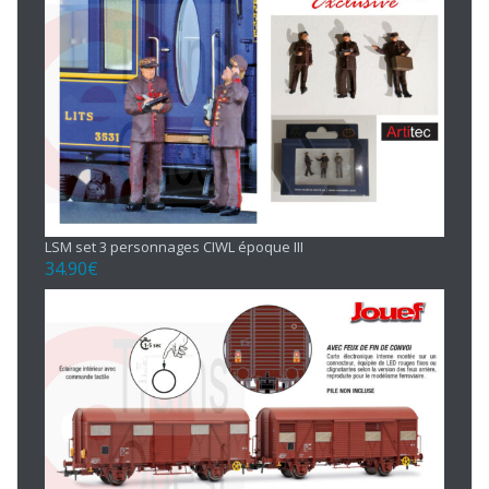
LSM set 3 personnages CIWL époque III
34.90
€