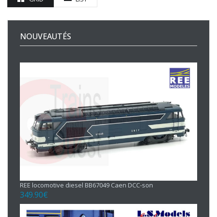
NOUVEAUTÉS
REE locomotive diesel BB67049 Caen DCC-son
349.90
€