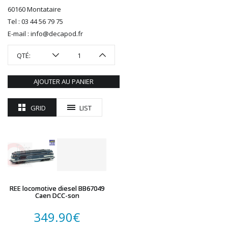
60160 Montataire
ROTOMAGUS
Tel : 03 44 56 79 75
ROUTE 87
E-mail : info@decapod.fr
SAI
TAMIYA
QTÉ:
TORTOISE
TRAINS OUEST
AJOUTER AU PANIER
Trains-O-Matic
TRIX
GRID
LIST
VIESSMANN
WIKING
WOODLAND SCENICS
XURON
REE locomotive diesel BB67049
Caen DCC-son
349.90
€