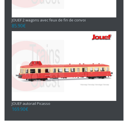
JOUEF 2 wagons avec feux de fin de convoi
85.90
€
JOUEF autorail Picasso
169.90
€