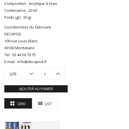
R37
Composition : Acrylique à l’eau
REDUTEX
Contenance : 20 ml
REE
Poids (gr) : 30 gr
RÉGIONS ET COMPAGNIES
Coordonnées du fabricant :
ROCO
DECAPOD
ROTOMAGUS
100 rue Louis Blanc
ROUTE 87
60160 Montataire
SAI
Tel : 03 44 56 79 75
TAMIYA
E-mail : info@decapod.fr
TORTOISE
TRAINS OUEST
QTÉ:
Trains-O-Matic
TRIX
AJOUTER AU PANIER
VIESSMANN
WIKING
GRID
LIST
WOODLAND SCENICS
XURON