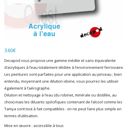
HERKAT
HUMBROL
ITALERI
JOUEF
KOLIBRI
LGB
LS MODELS
3.60
€
MAKETTE
MARLKIN
Decapod vous propose une gamme inédite et sans équivalente
MKD
d’acryliques à l’eau totalement dédiée à l’environnement ferroviaire.
NOREV
Les peintures sont parfaites pour une application au pinceau ; bien
NOVATEUR MODELES
entendu, moyennant une dilution idoine, vous pourrez les utiliser
PECO
également à l’aérographe.
PG mini
Dilution et nettoyage à l’eau (du robinet, minérale ou distillée, au
choix) mais les diluants spécifiques contenant de l’alcool comme les
PIKO
Tamya sont tout à fait compatibles : on ne peut faire plus simple en
PN SUD MODELISME
termes d’utilisation.
PREISER
PRINCE AUGUST
Mise en œuvre : accessible à tous