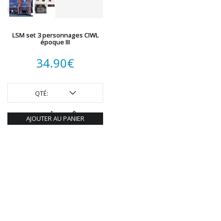
LSM set 3 personnages CIWL
époque III
34.90
€
QTÉ:
AJOUTER AU PANIER