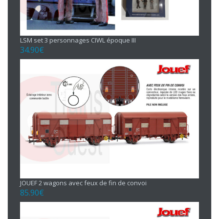
LSM set 3 personnages CIWL époque III
34.90
€
JOUEF 2 wagons avec feux de fin de convoi
85.90
€