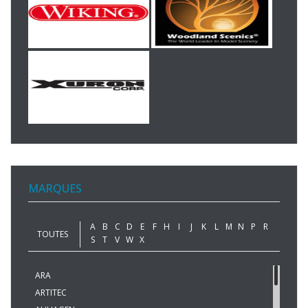
MARQUES
A
B
C
D
E
F
H
I
J
K
L
M
N
P
R
TOUTES
S
T
V
W
X
ARA
ARTITEC