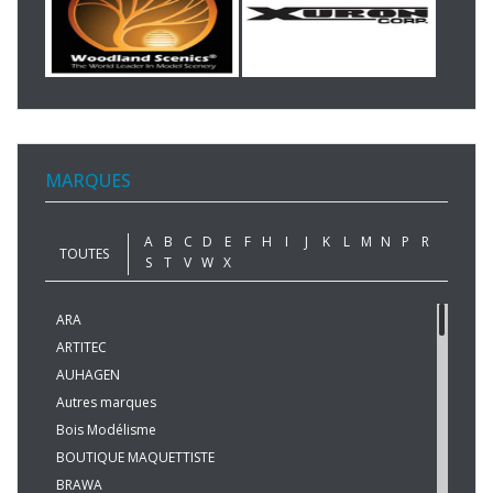
MARQUES
A
B
C
D
E
F
H
I
J
K
L
M
N
P
R
TOUTES
S
T
V
W
X
ARA
ARTITEC
AUHAGEN
Autres marques
Bois Modélisme
BOUTIQUE MAQUETTISTE
BRAWA