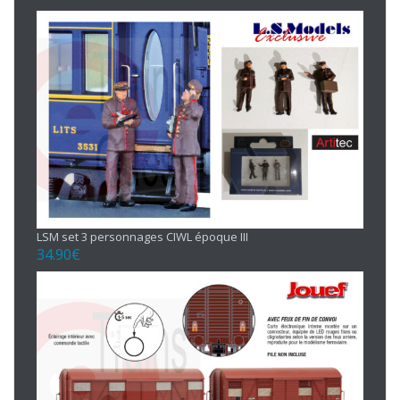
LSM set 3 personnages CIWL époque III
34.90
€