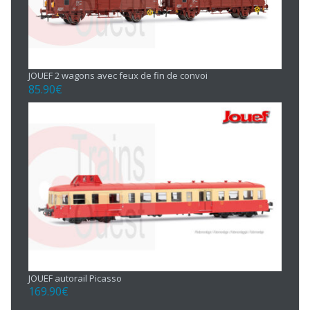
JOUEF 2 wagons avec feux de fin de convoi
85.90
€
JOUEF autorail Picasso
169.90
€