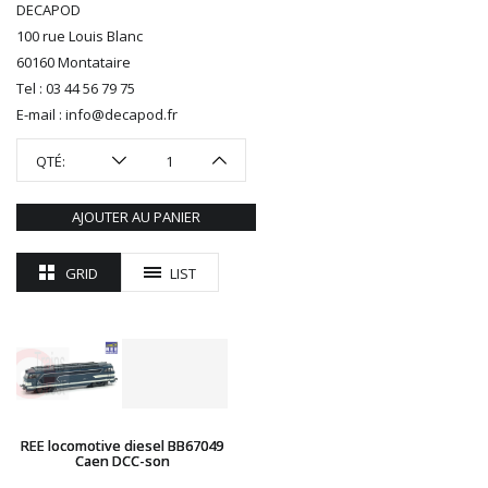
DECAPOD
ROTOMAGUS
100 rue Louis Blanc
ROUTE 87
60160 Montataire
SAI
Tel : 03 44 56 79 75
TAMIYA
E-mail : info@decapod.fr
TORTOISE
TRAINS OUEST
QTÉ:
Trains-O-Matic
TRIX
AJOUTER AU PANIER
VIESSMANN
WIKING
GRID
LIST
WOODLAND SCENICS
XURON
REE locomotive diesel BB67049
Caen DCC-son