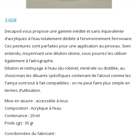
LGB
LS MODELS
3.60
€
MAKETTE
MARLKIN
Decapod vous propose une gamme inédite et sans équivalente
MKD
d’acryliques à l’eau totalement dédiée à l’environnement ferroviaire.
NOREV
Ces peintures sont parfaites pour une application au pinceau ; bien
NOVATEUR MODELES
entendu, moyennant une dilution idoine, vous pourrez les utiliser
PECO
également à l’aérographe.
PG mini
Dilution et nettoyage à l’eau (du robinet, minérale ou distillée, au
choix) mais les diluants spécifiques contenant de l’alcool comme les
PIKO
Tamya sont tout à fait compatibles : on ne peut faire plus simple en
PN SUD MODELISME
termes d’utilisation.
PREISER
PRINCE AUGUST
Mise en œuvre : accessible à tous
R37
Composition : Acrylique à l’eau
REDUTEX
Contenance : 20 ml
REE
Poids (gr) : 30 gr
RÉGIONS ET COMPAGNIES
Coordonnées du fabricant :
ROCO