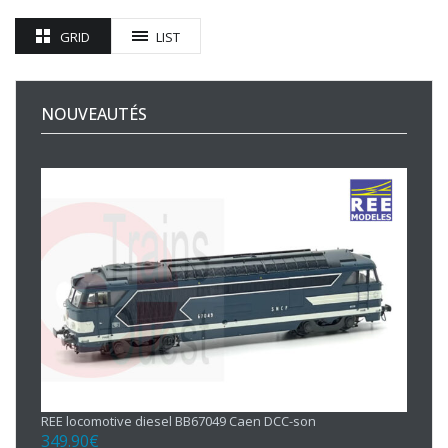
GRID
LIST
NOUVEAUTÉS
REE locomotive diesel BB67049 Caen DCC-son
349.90
€