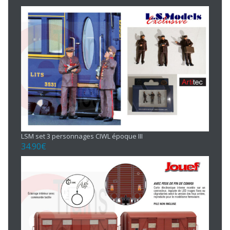
LSM set 3 personnages CIWL époque III
34.90
€