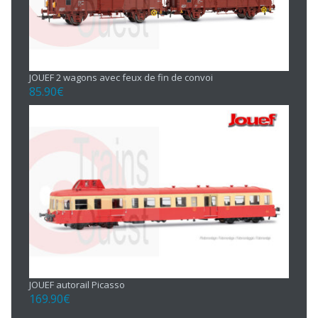
JOUEF 2 wagons avec feux de fin de convoi
85.90
€
JOUEF autorail Picasso
169.90
€