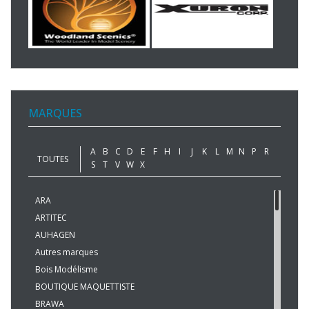
MARQUES
A
B
C
D
E
F
H
I
J
K
L
M
N
P
R
TOUTES
S
T
V
W
X
ARA
ARTITEC
AUHAGEN
Autres marques
Bois Modélisme
BOUTIQUE MAQUETTISTE
BRAWA