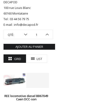
DECAPOD
ROTOMAGUS
100 rue Louis Blanc
ROUTE 87
60160 Montataire
SAI
Tel : 03 44 56 79 75
TAMIYA
E-mail : info@decapod.fr
TORTOISE
TRAINS OUEST
QTÉ:
Trains-O-Matic
TRIX
AJOUTER AU PANIER
VIESSMANN
WIKING
GRID
LIST
WOODLAND SCENICS
XURON
REE locomotive diesel BB67049
Caen DCC-son