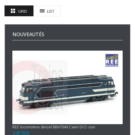
GRID
LIST
NOUVEAUTÉS
REE locomotive diesel BB67049 Caen DCC-son
349.90
€