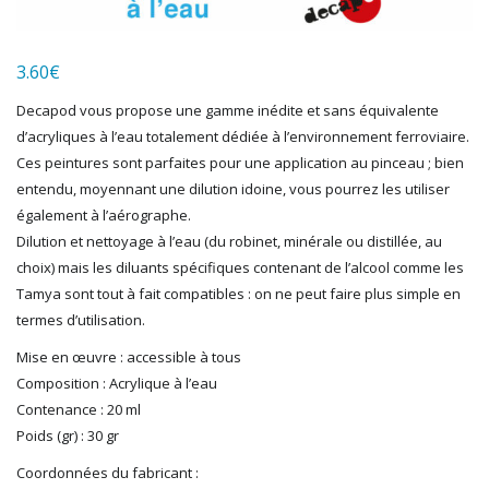
LGB
LS MODELS
3.60
€
MAKETTE
MARLKIN
Decapod vous propose une gamme inédite et sans équivalente
MKD
d’acryliques à l’eau totalement dédiée à l’environnement ferroviaire.
NOREV
Ces peintures sont parfaites pour une application au pinceau ; bien
NOVATEUR MODELES
entendu, moyennant une dilution idoine, vous pourrez les utiliser
PECO
également à l’aérographe.
PG mini
Dilution et nettoyage à l’eau (du robinet, minérale ou distillée, au
choix) mais les diluants spécifiques contenant de l’alcool comme les
PIKO
Tamya sont tout à fait compatibles : on ne peut faire plus simple en
PN SUD MODELISME
termes d’utilisation.
PREISER
PRINCE AUGUST
Mise en œuvre : accessible à tous
R37
Composition : Acrylique à l’eau
REDUTEX
Contenance : 20 ml
REE
Poids (gr) : 30 gr
RÉGIONS ET COMPAGNIES
Coordonnées du fabricant :
ROCO